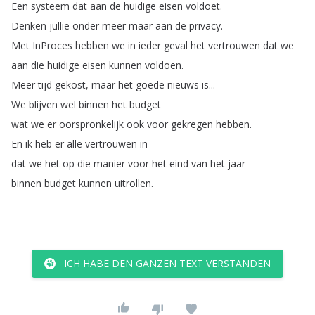
Een
systeem
dat
aan
de
huidige
eisen
voldoet
.
Denken
jullie
onder
meer
maar
aan
de
privacy
.
Met
InProces
hebben
we
in
ieder
geval
het
vertrouwen
dat
we
aan
die
huidige
eisen
kunnen
voldoen
.
Meer
tijd
gekost
,
maar
het
goede
nieuws
is
...
We
blijven
wel
binnen
het
budget
wat
we
er
oorspronkelijk
ook
voor
gekregen
hebben
.
En
ik
heb
er
alle
vertrouwen
in
dat
we
het
op
die
manier
voor
het
eind
van
het
jaar
binnen
budget
kunnen
uitrollen
.
ICH HABE DEN GANZEN TEXT VERSTANDEN