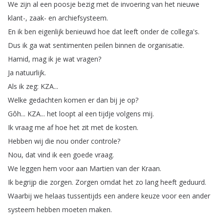
We
zijn
al
een
poosje
bezig
met
de
invoering
van
het
nieuwe
klant-,
zaak-
en
archiefsysteem
.
En
ik
ben
eigenlijk
benieuwd
hoe
dat
leeft
onder
de
collega's
.
Dus
ik
ga
wat
sentimenten
peilen
binnen
de
organisatie
.
Hamid
,
mag
ik
je
wat
vragen
?
Ja
natuurlijk
.
Als
ik
zeg
:
KZA
...
Welke
gedachten
komen
er
dan
bij
je
op
?
Gôh
...
KZA
...
het
loopt
al
een
tijdje
volgens
mij
.
Ik
vraag
me
af
hoe
het
zit
met
de
kosten
.
Hebben
wij
die
nou
onder
controle
?
Nou
,
dat
vind
ik
een
goede
vraag
.
We
leggen
hem
voor
aan
Martien
van
der
Kraan
.
Ik
begrijp
die
zorgen
.
Zorgen
omdat
het
zo
lang
heeft
geduurd
.
Waarbij
we
helaas
tussentijds
een
andere
keuze
voor
een
ander
systeem
hebben
moeten
maken
.