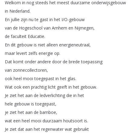
Welkom
in
nog
steeds
het
meest
duurzame
onderwijsgebouw
in
Nederland
.
En
jullie
zijn
nu
te
gast
in
het
I
/
O-gebouw
van
de
Hogeschool
van
Arnhem
en
Nijmegen
,
de
faculteit
Educatie
.
En
dit
gebouw
is
niet
alleen
energieneutraal
,
maar
levert
zelfs
energie
op
.
Dat
komt
onder
andere
door
de
brede
toepassing
van
zonnecollectoren
,
ook
heel
mooi
toegepast
in
het
glas
.
Wat
ook
een
prachtig
licht
geeft
in
het
gebouw
.
Je
ziet
het
aan
de
ledverlichting
die
in
het
hele
gebouw
is
toegepast
,
je
ziet
het
aan
de
bamboe
,
wat
een
heel
mooi
duurzaam
houtsoort
is
.
Je
ziet
dat
aan
het
regenwater
wat
gebruikt