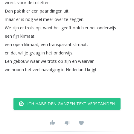
wordt
voor
de
toiletten
.
Dan
pak
ik
er
een
paar
dingen
uit
,
maar
er
is
nog
veel
meer
over
te
zeggen
.
We
zijn
er
trots
op
,
want
het
geeft
ook
hier
het
onderwijs
een
fijn
klimaat
,
een
open
klimaat
,
een
transparant
klimaat
,
en
dat
wil
je
graag
in
het
onderwijs
.
Een
gebouw
waar
we
trots
op
zijn
en
waarvan
we
hopen
het
veel
navolging
in
Nederland
krijgt
.
ICH HABE DEN GANZEN TEXT VERSTANDEN