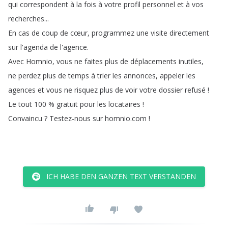
qui
correspondent
à
la
fois
à
votre
profil
personnel
et
à
vos
recherches
...
En
cas
de
coup
de
cœur
,
programmez
une
visite
directement
sur
l'agenda
de
l'agence
.
Avec
Homnio
,
vous
ne
faites
plus
de
déplacements
inutiles
,
ne
perdez
plus
de
temps
à
trier
les
annonces
,
appeler
les
agences
et
vous
ne
risquez
plus
de
voir
votre
dossier
refusé
!
Le
tout
100 %
gratuit
pour
les
locataires
!
Convaincu
?
Testez-nous
sur
homnio
.
com
!
ICH HABE DEN GANZEN TEXT VERSTANDEN