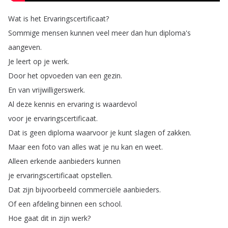
Wat
is
het
Ervaringscertificaat
?
Sommige
mensen
kunnen
veel
meer
dan
hun
diploma's
aangeven
.
Je
leert
op
je
werk
.
Door
het
opvoeden
van
een
gezin
.
En
van
vrijwilligerswerk
.
Al
deze
kennis
en
ervaring
is
waardevol
voor
je
ervaringscertificaat
.
Dat
is
geen
diploma
waarvoor
je
kunt
slagen
of
zakken
.
Maar
een
foto
van
alles
wat
je
nu
kan
en
weet
.
Alleen
erkende
aanbieders
kunnen
je
ervaringscertificaat
opstellen
.
Dat
zijn
bijvoorbeeld
commerciële
aanbieders
.
Of
een
afdeling
binnen
een
school
.
Hoe
gaat
dit
in
zijn
werk
?