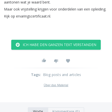
aantonen
wat
je
waard
bent
.
Maar
ook
vrijstelling
krijgen
voor
onderdelen
van
een
opleiding
.
Kijk
op
ervaringscertificaat
.
nl
.
ICH HABE DEN GANZEN TEXT VERSTANDEN
Tags
:
Blog posts and articles
Über das Material
Worte
Kommentare (0)