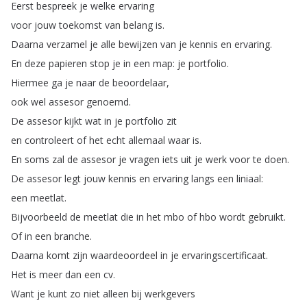
Eerst
bespreek
je
welke
ervaring
voor
jouw
toekomst
van
belang
is
.
Daarna
verzamel
je
alle
bewijzen
van
je
kennis
en
ervaring
.
En
deze
papieren
stop
je
in
een
map
:
je
portfolio
.
Hiermee
ga
je
naar
de
beoordelaar
,
ook
wel
assesor
genoemd
.
De
assesor
kijkt
wat
in
je
portfolio
zit
en
controleert
of
het
echt
allemaal
waar
is
.
En
soms
zal
de
assesor
je
vragen
iets
uit
je
werk
voor
te
doen
.
De
assesor
legt
jouw
kennis
en
ervaring
langs
een
liniaal
:
een
meetlat
.
Bijvoorbeeld
de
meetlat
die
in
het
mbo
of
hbo
wordt
gebruikt
.
Of
in
een
branche
.
Daarna
komt
zijn
waardeoordeel
in
je
ervaringscertificaat
.
Het
is
meer
dan
een
cv
.
Want
je
kunt
zo
niet
alleen
bij
werkgevers