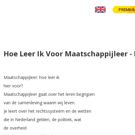
PREMIU
Hoe Leer Ik Voor Maatschappijleer 
Maatschappijleer
:
hoe
leer
ik
hier
voor
?
Maatschappijleer
gaat
over
het
leren
begrijpen
van
de
samenleving
waarin
wij
leven
.
Je
leert
over
het
rechtssysteem
en
de
wetten
die
in
Nederland
gelden
,
de
politiek
,
wat
de
overheid