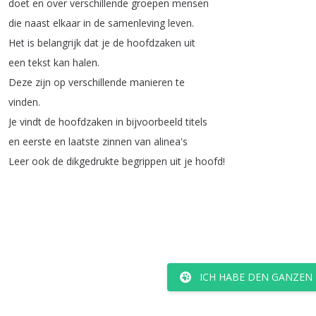
doet
en
over
verschillende
groepen
mensen
die
naast
elkaar
in
de
samenleving
leven
.
Het
is
belangrijk
dat
je
de
hoofdzaken
uit
een
tekst
kan
halen
.
Deze
zijn
op
verschillende
manieren
te
vinden
.
Je
vindt
de
hoofdzaken
in
bijvoorbeeld
titels
en
eerste
en
laatste
zinnen
van
alinea's
Leer
ook
de
dikgedrukte
begrippen
uit
je
hoofd
!
ICH HABE DEN GANZEN