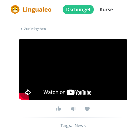
Dschungel
Kurse
Zurückgehen
Tags
:
News