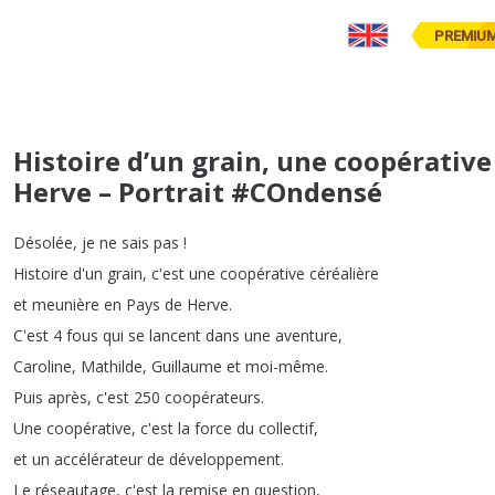
PREMIU
Histoire d’un grain, une coopérative
Herve – Portrait #COndensé
Désolée
,
je
ne
sais
pas
!
Histoire
d'un
grain
,
c'est
une
coopérative
céréalière
et
meunière
en
Pays
de
Herve
.
C'est
4
fous
qui
se
lancent
dans
une
aventure
,
Caroline
,
Mathilde
,
Guillaume
et
moi-même
.
Puis
après
,
c'est
250
coopérateurs
.
Une
coopérative
,
c'est
la
force
du
collectif
,
et
un
accélérateur
de
développement
.
Le
réseautage
,
c'est
la
remise
en
question
,