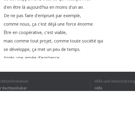
d'en
être
là
aujourd'hui
en
moins
d'un
an
.
De
ne
pas
faire
d'emprunt
par
exemple
,
comme
nous
,
ça
c'est
déjà
une
force
énorme
.
Être
en
coopérative
,
c'est
viable
,
mais
comme
tout
projet
,
comme
toute
société
qui
se
développe
,
ça
met
un
peu
de
temps
.
Après
une
année
d'existence
,
nous
pourrons
dire
que
nous
finançons
notre
premier
emploi
.
Je
pense
qu'il
ne
faut
pas
avoir
peur
d'être
en
coopérative
.
echtsinformation
Hilfe und Unterstützun
ür Rechteinhaber
Hilfe
Bedingungen der Vertraulichkeit
FAQ
erms of Use
1
2
Browser-Erweiterung
ICH HABE DEN GANZEN