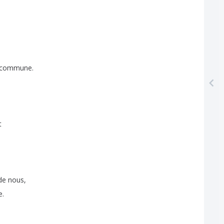
commune
.
t
de
nous
,
e
.