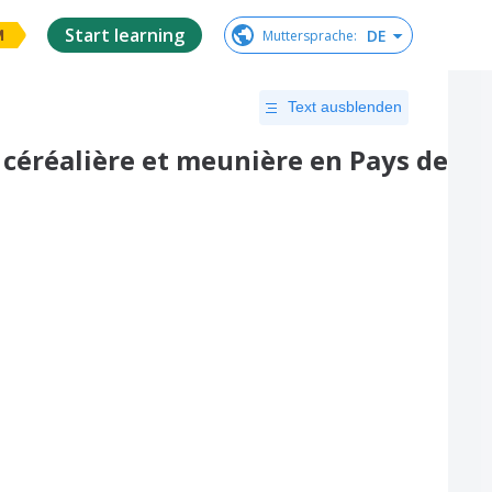
Start learning
DE
Muttersprache
:
M
Text ausblenden
 céréalière et meunière en Pays de