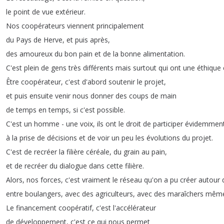
le
point
de
vue
extérieur
.
Nos
coopérateurs
viennent
principalement
du
Pays
de
Herve
,
et
puis
après
,
des
amoureux
du
bon
pain
et
de
la
bonne
alimentation
.
C'est
plein
de
gens
très
différents
mais
surtout
qui
ont
une
éthique
Être
coopérateur
,
c'est
d'abord
soutenir
le
projet
,
et
puis
ensuite
venir
nous
donner
des
coups
de
main
de
temps
en
temps
,
si
c'est
possible
.
C'est
un
homme
-
une
voix
,
ils
ont
le
droit
de
participer
évidemmen
à
la
prise
de
décisions
et
de
voir
un
peu
les
évolutions
du
projet
.
C'est
de
recréer
la
filière
céréale
,
du
grain
au
pain
,
et
de
recréer
du
dialogue
dans
cette
filière
.
Alors
,
nos
forces
,
c'est
vraiment
le
réseau
qu'on
a
pu
créer
autour
entre
boulangers
,
avec
des
agriculteurs
,
avec
des
maraîchers
mêm
Le
financement
coopératif
,
c'est
l'accélérateur
de
développement
,
c'est
ce
qui
nous
permet