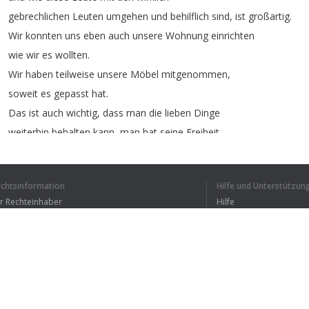
gebrechlichen
Leuten
umgehen
und
behilflich
sind
,
ist
großartig
.
Wir
konnten
uns
eben
auch
unsere
Wohnung
einrichten
wie
wir
es
wollten
.
Wir
haben
teilweise
unsere
Möbel
mitgenommen
,
soweit
es
gepasst
hat
.
Das
ist
auch
wichtig
,
dass
man
die
lieben
Dinge
weiterhin
behalten
kann
,
man
hat
seine
Freiheit
,
aber
jederzeit
die
Hilfe
wenn
ich
sie
brauche
.
Fortuna
ist
für
das
was
geboten
wird
,
wirklich
echtsinformation
Hilfe und Unterstützun
leistbar
.
ür Rechteinhaber
Hilfe
Bedingungen der Vertraulichkeit
FAQ
erms of Use
Browser-Erweiterung
ICH HABE DEN GANZEN