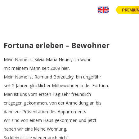
PREMIU
Fortuna erleben – Bewohner
Mein
Name
ist
Silvia-Maria
Neuer
,
ich
wohn
mit
meinem
Mann
seit
2009
hier
.
Mein
Name
ist
Raimund
Borzutzky
,
bin
ungefähr
seit
5
Jahren
glücklicher
Mitbewohner
in
der
Fortuna
.
Man
ist
uns
vom
ersten
Tag
sehr
freundlich
entgegen
gekommen
,
von
der
Anmeldung
an
bis
dann
zur
Präsentation
des
Appartements
.
Wir
sind
von
einem
Haus
gekommen
und
jetzt
haben
wir
eine
kleine
Wohnung
.
So
klein
ist
sie
wieder
auch
nicht
.