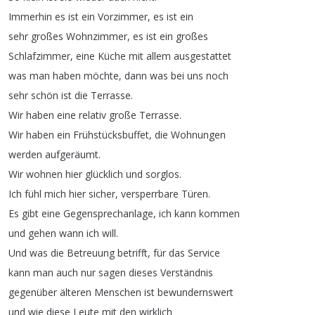
Immerhin
es
ist
ein
Vorzimmer
,
es
ist
ein
sehr
großes
Wohnzimmer
,
es
ist
ein
großes
Schlafzimmer
,
eine
Küche
mit
allem
ausgestattet
was
man
haben
möchte
,
dann
was
bei
uns
noch
sehr
schön
ist
die
Terrasse
.
Wir
haben
eine
relativ
große
Terrasse
.
Wir
haben
ein
Frühstücksbuffet
,
die
Wohnungen
werden
aufgeräumt
.
Wir
wohnen
hier
glücklich
und
sorglos
.
Ich
fühl
mich
hier
sicher
,
versperrbare
Türen
.
Es
gibt
eine
Gegensprechanlage
,
ich
kann
kommen
und
gehen
wann
ich
will
.
Und
was
die
Betreuung
betrifft
,
für
das
Service
kann
man
auch
nur
sagen
dieses
Verständnis
gegenüber
älteren
Menschen
ist
bewundernswert
und
wie
diese
Leute
mit
den
wirklich