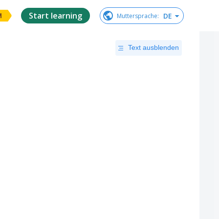
Start learning
DE
Muttersprache
:
M
Text ausblenden