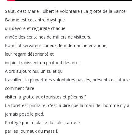
Salut
,
c'est
Marie-Fulbert
le
volontaire
!
La
grotte
de
la
Sainte-
Baume
est
cet
antre
mystique
qui
dévore
et
régurgite
chaque
année
des
centaines
de
milliers
de
visiteurs
.
Pour
l'observateur
curieux
,
leur
démarche
erratique
,
leur
regard
désorienté
et
inquiet
trahissent
un
profond
désarroi
.
Alors
aujourd'hui
,
un
sujet
qui
travaillent
la
plupart
des
volontaires
passés
,
présents
et
futurs
:
comment
faire
visiter
la
grotte
aux
touristes
et
pèlerins
?
La
forêt
est
primaire
,
c'est-à-dire
que
la
main
de
l'homme
n'y
a
jamais
posé
le
pied
.
Protégé
par
la
falaise
du
soleil
,
arrosé
par
les
journaux
du
massif
,