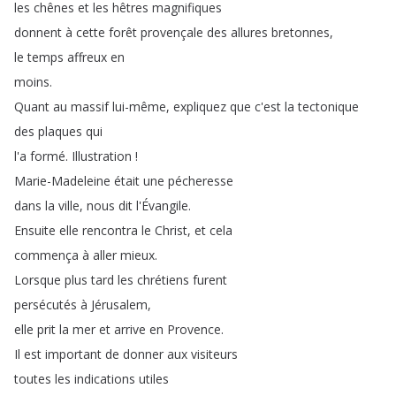
les
chênes
et
les
hêtres
magnifiques
donnent
à
cette
forêt
provençale
des
allures
bretonnes
,
le
temps
affreux
en
moins
.
Quant
au
massif
lui-même
,
expliquez
que
c'est
la
tectonique
des
plaques
qui
l'a
formé
.
Illustration
!
Marie-Madeleine
était
une
pécheresse
dans
la
ville
,
nous
dit
l'Évangile
.
Ensuite
elle
rencontra
le
Christ
,
et
cela
commença
à
aller
mieux
.
Lorsque
plus
tard
les
chrétiens
furent
persécutés
à
Jérusalem
,
elle
prit
la
mer
et
arrive
en
Provence
.
Il
est
important
de
donner
aux
visiteurs
toutes
les
indications
utiles