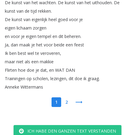
De
kunst
van
het
wachten
.
De
kunst
van
het
uithouden
.
De
kunst
van
de
tijd
rekken
.
De
kunst
van
eigenlijk
heel
goed
voor
je
eigen
lichaam
zorgen
en
voor
je
eigen
tempel
en
dit
beheren
.
Ja
,
dan
maak
je
het
voor
beide
een
feest
Ik
ben
best
wel
te
veroveren
,
maar
niet
als
een
makkie
Flirten
hoe
doe
je
dat
,
en
WAT
DAN
Trainingen
op
scholen
,
lezingen
,
dit
doe
ik
graag
.
Anneke
Wittermans
1
2
ICH HABE DEN GANZEN TEXT VERSTANDEN