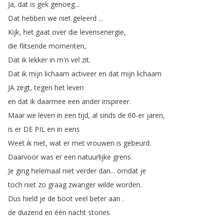
Ja
,
dat
is
gek
genoeg
...
Dat
hebben
we
niet
geleerd
...
Kijk
,
het
gaat
over
die
levensenergie
,
die
flitsende
momenten
,
Dat
ik
lekker
in
m'n
vel
zit
.
Dat
ik
mijn
lichaam
activeer
en
dat
mijn
lichaam
JA
zegt
,
tegen
het
leven
en
dat
ik
daarmee
een
ander
inspireer
.
Maar
we
leven
in
een
tijd
,
al
sinds
de
60-er
jaren
,
is
er
DE
PIL
en
in
eens
Weet
ik
niet
,
wat
er
met
vrouwen
is
gebeurd
.
Daarvoor
was
er
een
natuurlijke
grens
.
Je
ging
helemaal
niet
verder
dan
...
omdat
je
toch
niet
zo
graag
zwanger
wilde
worden
.
Dus
hield
je
de
boot
veel
beter
aan
.
de
duizend
en
één
nacht
stories