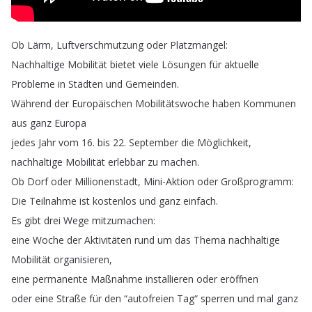
Ob
Lärm
,
Luftverschmutzung
oder
Platzmangel
:
Nachhaltige
Mobilität
bietet
viele
Lösungen
für
aktuelle
Probleme
in
Städten
und
Gemeinden
.
Während
der
Europäischen
Mobilitätswoche
haben
Kommunen
aus
ganz
Europa
jedes
Jahr
vom
16.
bis
22.
September
die
Möglichkeit
,
nachhaltige
Mobilität
erlebbar
zu
machen
.
Ob
Dorf
oder
Millionenstadt
,
Mini-Aktion
oder
Großprogramm
:
Die
Teilnahme
ist
kostenlos
und
ganz
einfach
.
Es
gibt
drei
Wege
mitzumachen
:
eine
Woche
der
Aktivitäten
rund
um
das
Thema
nachhaltige
Mobilität
organisieren
,
eine
permanente
Maßnahme
installieren
oder
eröffnen
oder
eine
Straße
für
den
“
autofreien
Tag
“
sperren
und
mal
ganz