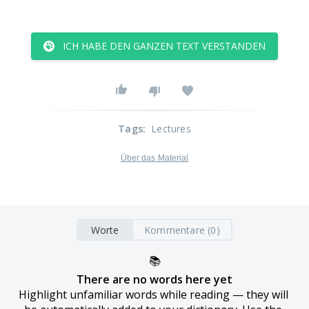
ICH HABE DEN GANZEN TEXT VERSTANDEN
Tags
:
Lectures
Über das Material
Worte
Kommentare (0)
📚
There are no words here yet
Highlight unfamiliar words while reading — they will 