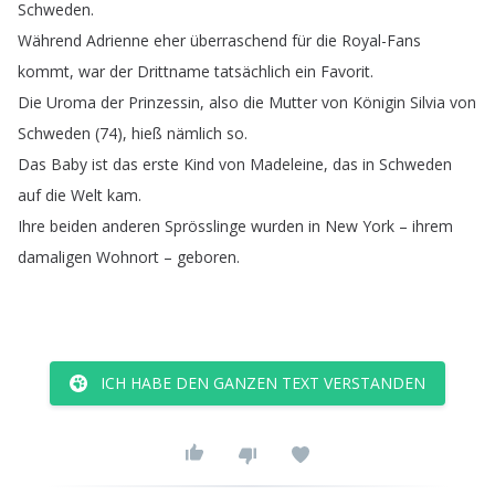
Schweden
.
Während
Adrienne
eher
überraschend
für
die
Royal-Fans
kommt
,
war
der
Drittname
tatsächlich
ein
Favorit
.
Die
Uroma
der
Prinzessin
,
also
die
Mutter
von
Königin
Silvia
von
Schweden
(74),
hieß
nämlich
so
.
Das
Baby
ist
das
erste
Kind
von
Madeleine
,
das
in
Schweden
auf
die
Welt
kam
.
Ihre
beiden
anderen
Sprösslinge
wurden
in
New
York
–
ihrem
damaligen
Wohnort
–
geboren
.
ICH HABE DEN GANZEN TEXT VERSTANDEN