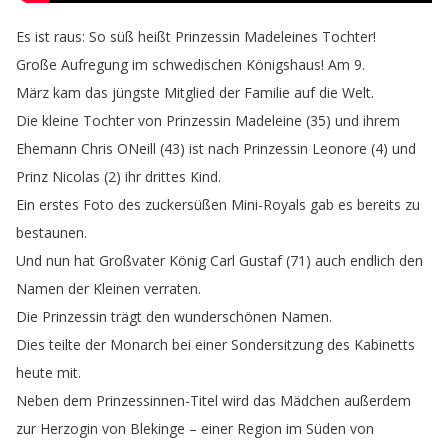
Es
ist
raus
:
So
süß
heißt
Prinzessin
Madeleines
Tochter
!
Große
Aufregung
im
schwedischen
Königshaus
!
Am
9.
März
kam
das
jüngste
Mitglied
der
Familie
auf
die
Welt
.
Die
kleine
Tochter
von
Prinzessin
Madeleine
(35)
und
ihrem
Ehemann
Chris
ONeill
(43)
ist
nach
Prinzessin
Leonore
(4)
und
Prinz
Nicolas
(2)
ihr
drittes
Kind
.
Ein
erstes
Foto
des
zuckersüßen
Mini-Royals
gab
es
bereits
zu
bestaunen
.
Und
nun
hat
Großvater
König
Carl
Gustaf
(71)
auch
endlich
den
Namen
der
Kleinen
verraten
.
Die
Prinzessin
trägt
den
wunderschönen
Namen
.
Dies
teilte
der
Monarch
bei
einer
Sondersitzung
des
Kabinetts
heute
mit
.
Neben
dem
Prinzessinnen-Titel
wird
das
Mädchen
außerdem
zur
Herzogin
von
Blekinge
–
einer
Region
im
Süden
von