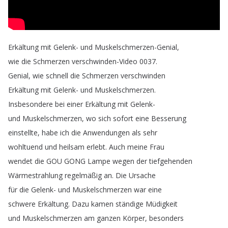
Erkältung
mit
Gelenk-
und
Muskelschmerzen-Genial
,
wie
die
Schmerzen
verschwinden-Video
0037.
Genial
,
wie
schnell
die
Schmerzen
verschwinden
Erkältung
mit
Gelenk-
und
Muskelschmerzen
.
Insbesondere
bei
einer
Erkältung
mit
Gelenk-
und
Muskelschmerzen
,
wo
sich
sofort
eine
Besserung
einstellte
,
habe
ich
die
Anwendungen
als
sehr
wohltuend
und
heilsam
erlebt
.
Auch
meine
Frau
wendet
die
GOU
GONG
Lampe
wegen
der
tiefgehenden
Wärmestrahlung
regelmäßig
an
.
Die
Ursache
für
die
Gelenk-
und
Muskelschmerzen
war
eine
schwere
Erkältung
.
Dazu
kamen
ständige
Müdigkeit
und
Muskelschmerzen
am
ganzen
Körper
,
besonders