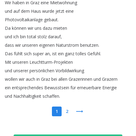
Wir
haben
in
Graz
eine
Mietwohnung
und
auf
dem
Haus
wurde
jetzt
eine
Photovoltaikanlage
gebaut
.
Da
können
wir
uns
dazu
mieten
und
ich
bin
total
stolz
darauf
,
dass
wir
unseren
eigenen
Naturstrom
benutzen
.
Das
fühlt
sich
super
an
,
ist
ein
ganz
tolles
Gefühl
.
Mit
unseren
Leuchtturm-Projekten
und
unserer
persönlichen
Vorbildwirkung
wollen
wir
auch
in
Graz
bei
allen
Grazerinnen
und
Grazern
ein
entsprechendes
Bewusstsein
für
erneuerbare
Energie
und
Nachhaltigkeit
schaffen
.
1
2