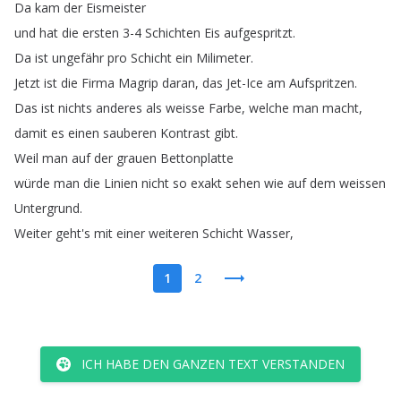
Da
kam
der
Eismeister
und
hat
die
ersten
3-4
Schichten
Eis
aufgespritzt
.
Da
ist
ungefähr
pro
Schicht
ein
Milimeter
.
Jetzt
ist
die
Firma
Magrip
daran
,
das
Jet-Ice
am
Aufspritzen
.
Das
ist
nichts
anderes
als
weisse
Farbe
,
welche
man
macht
,
damit
es
einen
sauberen
Kontrast
gibt
.
Weil
man
auf
der
grauen
Bettonplatte
würde
man
die
Linien
nicht
so
exakt
sehen
wie
auf
dem
weissen
Untergrund
.
Weiter
geht's
mit
einer
weiteren
Schicht
Wasser
,
1
2
ICH HABE DEN GANZEN TEXT VERSTANDEN