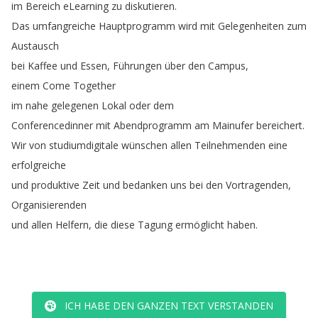
im
Bereich
eLearning
zu
diskutieren
.
Das
umfangreiche
Hauptprogramm
wird
mit
Gelegenheiten
zum
Austausch
bei
Kaffee
und
Essen
,
Führungen
über
den
Campus
,
einem
Come
Together
im
nahe
gelegenen
Lokal
oder
dem
Conferencedinner
mit
Abendprogramm
am
Mainufer
bereichert
.
Wir
von
studiumdigitale
wünschen
allen
Teilnehmenden
eine
erfolgreiche
und
produktive
Zeit
und
bedanken
uns
bei
den
Vortragenden
,
Organisierenden
und
allen
Helfern
,
die
diese
Tagung
ermöglicht
haben
.
ICH HABE DEN GANZEN TEXT VERSTANDEN