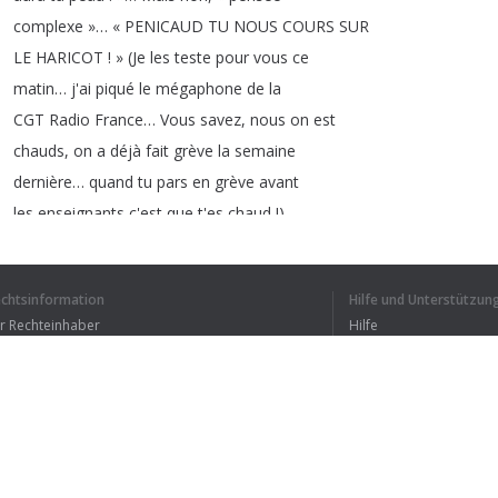
complexe
»
…
«
PENICAUD
TU
NOUS
COURS
SUR
LE
HARICOT
!
»
(
Je
les
teste
pour
vous
ce
matin
…
j'ai
piqué
le
mégaphone
de
la
CGT
Radio
France
…
Vous
savez
,
nous
on
est
chauds
,
on
a
déjà
fait
grève
la
semaine
dernière
…
quand
tu
pars
en
grève
avant
les
enseignants
c'est
que
t'es
chaud
!).
Et
puis
éviter
de
dire
que
vous
êtes
venus
pour
gueuler
,
non
:
vous
venez
exprimer
votre
echtsinformation
Hilfe und Unterstützun
courroux
…
Dites
:
«
Je
suis
courroucé
»
!
ür Rechteinhaber
Hilfe
J'ai
testé
pour
vous
deux
trois
slogans
Bedingungen der Vertraulichkeit
FAQ
:
oubliez
les
«
Macron
si
tu
savais
,
ta
réforme
erms of Use
où
on
se
la
met
»
…
Dites
plutôt
«
Peu
Browser-Erweiterung