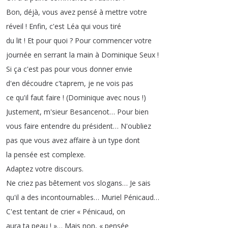
Bon
,
déjà
,
vous
avez
pensé
à
mettre
votre
réveil
!
Enfin
,
c'est
Léa
qui
vous
tiré
du
lit
!
Et
pour
quoi
?
Pour
commencer
votre
journée
en
serrant
la
main
à
Dominique
Seux
!
Si
ça
c'est
pas
pour
vous
donner
envie
d'en
découdre
c'taprem
,
je
ne
vois
pas
ce
qu'il
faut
faire
!
(
Dominique
avec
nous
!)
Justement
,
m'sieur
Besancenot
…
Pour
bien
vous
faire
entendre
du
président
…
N'oubliez
pas
que
vous
avez
affaire
à
un
type
dont
la
pensée
est
complexe
.
Adaptez
votre
discours
.
Ne
criez
pas
bêtement
vos
slogans
…
Je
sais
qu'il
a
des
incontournables
…
Muriel
Pénicaud
…
C'est
tentant
de
crier
«
Pénicaud
,
on
aura
ta
peau
!
»
…
Mais
non
,
«
pensée