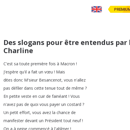
PREMIU
Des slogans pour être entendus par l
Charline
C'est
sa
toute
première
fois
à
Macron
!
J'espère
qu'il
a
fait
un
vœu
!
Mais
dites
donc
M'sieur
Besancenot
,
vous
n'allez
pas
défiler
dans
cette
tenue
tout
de
même
?
En
petite
veste
en
cuir
de
fainéant
!
Vous
n'avez
pas
de
quoi
vous
payer
un
costard
?
Un
petit
effort
,
vous
avez
la
chance
de
manifester
devant
un
Président
tout
neuf
!
On
a
à
peine
commencé
à
l'abîmer
!