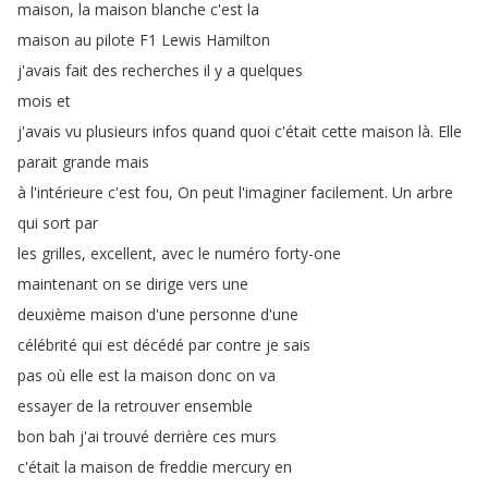
maison
,
la
maison
blanche
c'est
la
maison
au
pilote
F1
Lewis
Hamilton
j'avais
fait
des
recherches
il
y
a
quelques
mois
et
j'avais
vu
plusieurs
infos
quand
quoi
c'était
cette
maison
là
.
Elle
parait
grande
mais
à
l'intérieure
c'est
fou
,
On
peut
l'imaginer
facilement
.
Un
arbre
qui
sort
par
les
grilles
,
excellent
,
avec
le
numéro
forty-one
maintenant
on
se
dirige
vers
une
deuxième
maison
d'une
personne
d'une
célébrité
qui
est
décédé
par
contre
je
sais
pas
où
elle
est
la
maison
donc
on
va
essayer
de
la
retrouver
ensemble
bon
bah
j'ai
trouvé
derrière
ces
murs
c'était
la
maison
de
freddie
mercury
en