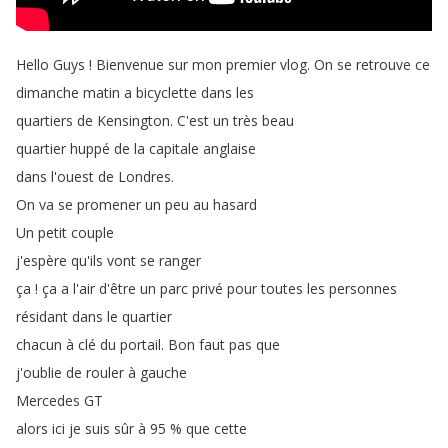
Hello
Guys
!
Bienvenue
sur
mon
premier
vlog
.
On
se
retrouve
ce
dimanche
matin
a
bicyclette
dans
les
quartiers
de
Kensington
.
C'est
un
très
beau
quartier
huppé
de
la
capitale
anglaise
dans
l'ouest
de
Londres
.
On
va
se
promener
un
peu
au
hasard
Un
petit
couple
j'espère
qu'ils
vont
se
ranger
ça
!
ça
a
l'air
d'être
un
parc
privé
pour
toutes
les
personnes
résidant
dans
le
quartier
chacun
à
clé
du
portail
.
Bon
faut
pas
que
j'oublie
de
rouler
à
gauche
Mercedes
GT
alors
ici
je
suis
sûr
à
95 %
que
cette