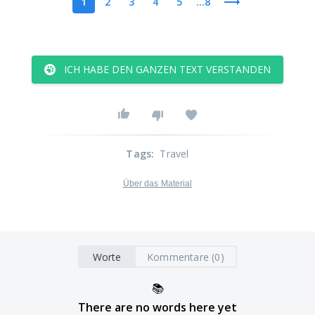
1
2
3
4
5
...8
ICH HABE DEN GANZEN TEXT VERSTANDEN
Tags
:
Travel
Über das Material
Worte
Kommentare (0)
📚
There are no words here yet