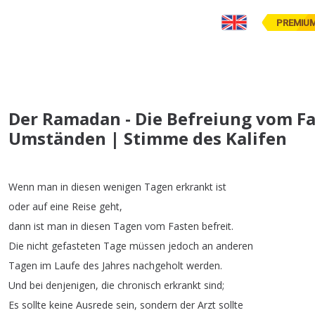
PREMIU
Der Ramadan - Die Befreiung vom F
Umständen | Stimme des Kalifen
Wenn
man
in
diesen
wenigen
Tagen
erkrankt
ist
oder
auf
eine
Reise
geht
,
dann
ist
man
in
diesen
Tagen
vom
Fasten
befreit
.
Die
nicht
gefasteten
Tage
müssen
jedoch
an
anderen
Tagen
im
Laufe
des
Jahres
nachgeholt
werden
.
Und
bei
denjenigen
,
die
chronisch
erkrankt
sind
;
Es
sollte
keine
Ausrede
sein
,
sondern
der
Arzt
sollte