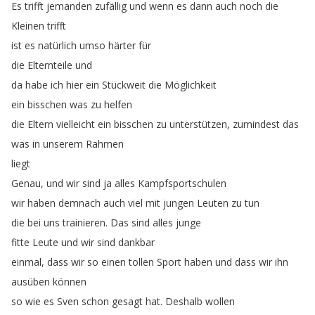
Es
trifft
jemanden
zufällig
und
wenn
es
dann
auch
noch
die
Kleinen
trifft
ist
es
natürlich
umso
härter
für
die
Elternteile
und
da
habe
ich
hier
ein
Stückweit
die
Möglichkeit
ein
bisschen
was
zu
helfen
die
Eltern
vielleicht
ein
bisschen
zu
unterstützen
,
zumindest
das
was
in
unserem
Rahmen
liegt
Genau
,
und
wir
sind
ja
alles
Kampfsportschulen
wir
haben
demnach
auch
viel
mit
jungen
Leuten
zu
tun
die
bei
uns
trainieren
.
Das
sind
alles
junge
fitte
Leute
und
wir
sind
dankbar
einmal
,
dass
wir
so
einen
tollen
Sport
haben
und
dass
wir
ihn
ausüben
können
so
wie
es
Sven
schon
gesagt
hat
.
Deshalb
wollen