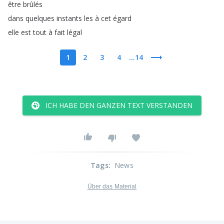
être
brûlés
dans
quelques
instants
les
à
cet
égard
elle
est
tout
à
fait
légal
1
2
3
4
...14
ICH HABE DEN GANZEN TEXT VERSTANDEN
Tags
:
News
Über das Material