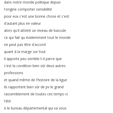
dans
notre
monde
politique
depuis
l'origine
comporter
sensibilité
pour
eux
c'est
une
bonne
chose
et
c'est
d'autant
plus
en
valeur
alors
qu'il
atteint
un
niveau
de
bascule
ce
qui
fait
qu
évidemment
tout
le
monde
ne
peut
pas
être
d'accord
quant
à
la
marge
sur
tout
il
apporte
peu
semble-t-il
parce
que
c'est
la
condition
bien
sûr
deux
autres
professions
et
quand
même
de
l'histoire
de
la
ligue
ils
rapportent
bien
sûr
de
pv
le
grand
rassemblement
de
toutes
ces
temps-ci
l'été
e
le
bureau
départemental
qui
va
vous