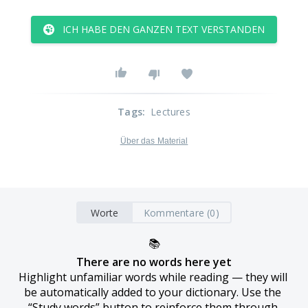
ICH HABE DEN GANZEN TEXT VERSTANDEN
Tags
:
Lectures
Über das Material
Worte
Kommentare (0)
📚
There are no words here yet
Highlight unfamiliar words while reading — they will 
be automatically added to your dictionary. Use the 
“Study words” button to reinforce them through 