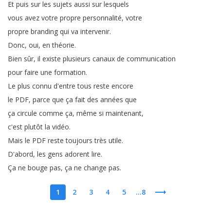
Et
puis
sur
les
sujets
aussi
sur
lesquels
vous
avez
votre
propre
personnalité
,
votre
propre
branding
qui
va
intervenir
.
Donc
,
oui
,
en
théorie
.
Bien
sûr
,
il
existe
plusieurs
canaux
de
communication
pour
faire
une
formation
.
Le
plus
connu
d'entre
tous
reste
encore
le
PDF
,
parce
que
ça
fait
des
années
que
ça
circule
comme
ça
,
même
si
maintenant
,
c'est
plutôt
la
vidéo
.
Mais
le
PDF
reste
toujours
très
utile
.
D'abord
,
les
gens
adorent
lire
.
Ça
ne
bouge
pas
,
ça
ne
change
pas
.
1
2
3
4
5
...8