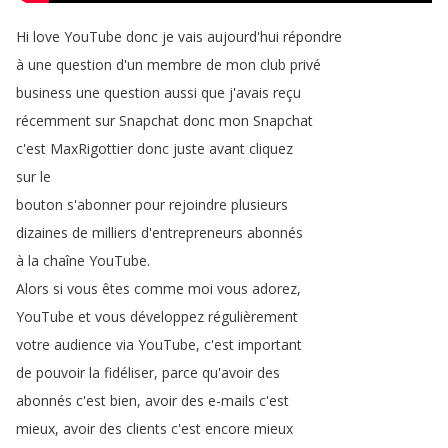
Hi
love
YouTube
donc
je
vais
aujourd'hui
répondre
à
une
question
d'un
membre
de
mon
club
privé
business
une
question
aussi
que
j'avais
reçu
récemment
sur
Snapchat
donc
mon
Snapchat
c'est
MaxRigottier
donc
juste
avant
cliquez
sur
le
bouton
s'abonner
pour
rejoindre
plusieurs
dizaines
de
milliers
d'entrepreneurs
abonnés
à
la
chaîne
YouTube
.
Alors
si
vous
êtes
comme
moi
vous
adorez
,
YouTube
et
vous
développez
régulièrement
votre
audience
via
YouTube
,
c'est
important
de
pouvoir
la
fidéliser
,
parce
qu'avoir
des
abonnés
c'est
bien
,
avoir
des
e-mails
c'est
mieux
,
avoir
des
clients
c'est
encore
mieux