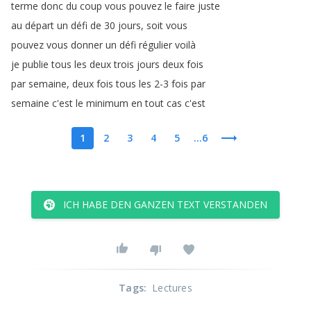
terme
donc
du
coup
vous
pouvez
le
faire
juste
au
départ
un
défi
de
30
jours
,
soit
vous
pouvez
vous
donner
un
défi
régulier
voilà
je
publie
tous
les
deux
trois
jours
deux
fois
par
semaine
,
deux
fois
tous
les
2-3
fois
par
semaine
c'est
le
minimum
en
tout
cas
c'est
1
2
3
4
5
...6
ICH HABE DEN GANZEN TEXT VERSTANDEN
Tags
:
Lectures