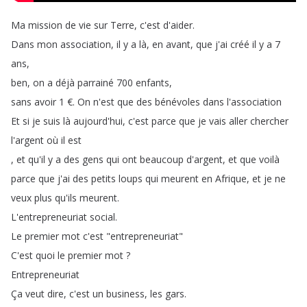
Ma
mission
de
vie
sur
Terre
,
c'est
d'aider
.
Dans
mon
association
,
il
y
a
là
,
en
avant
,
que
j'ai
créé
il
y
a
7
ans
,
ben
,
on
a
déjà
parrainé
700
enfants
,
sans
avoir
1
€
.
On
n'est
que
des
bénévoles
dans
l'association
Et
si
je
suis
là
aujourd'hui
,
c'est
parce
que
je
vais
aller
chercher
l'argent
où
il
est
,
et
qu'il
y
a
des
gens
qui
ont
beaucoup
d'argent
,
et
que
voilà
parce
que
j'ai
des
petits
loups
qui
meurent
en
Afrique
,
et
je
ne
veux
plus
qu'ils
meurent
.
L'entrepreneuriat
social
.
Le
premier
mot
c'est
"
entrepreneuriat
"
C'est
quoi
le
premier
mot
?
Entrepreneuriat
Ça
veut
dire
,
c'est
un
business
,
les
gars
.