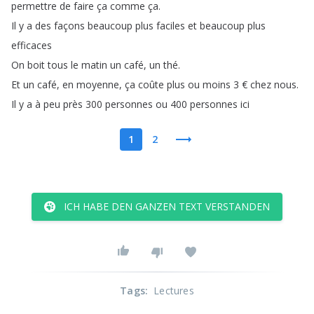
permettre
de
faire
ça
comme
ça
.
Il
y
a
des
façons
beaucoup
plus
faciles
et
beaucoup
plus
efficaces
On
boit
tous
le
matin
un
café
,
un
thé
.
Et
un
café
,
en
moyenne
,
ça
coûte
plus
ou
moins
3
€
chez
nous
.
Il
y
a
à
peu
près
300
personnes
ou
400
personnes
ici
1
2
ICH HABE DEN GANZEN TEXT VERSTANDEN
Tags
:
Lectures