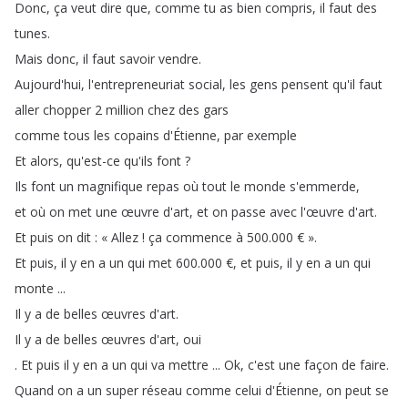
Donc
,
ça
veut
dire
que
,
comme
tu
as
bien
compris
,
il
faut
des
tunes
.
Mais
donc
,
il
faut
savoir
vendre
.
Aujourd'hui
,
l'entrepreneuriat
social
,
les
gens
pensent
qu'il
faut
aller
chopper
2
million
chez
des
gars
comme
tous
les
copains
d'Étienne
,
par
exemple
Et
alors
,
qu'est-ce
qu'ils
font
?
Ils
font
un
magnifique
repas
où
tout
le
monde
s'emmerde
,
et
où
on
met
une
œuvre
d'art
,
et
on
passe
avec
l'œuvre
d'art
.
Et
puis
on
dit
:
«
Allez
!
ça
commence
à
500.000
€
»
.
Et
puis
,
il
y
en
a
un
qui
met
600.000
€
,
et
puis
,
il
y
en
a
un
qui
monte
...
Il
y
a
de
belles
œuvres
d'art
.
Il
y
a
de
belles
œuvres
d'art
,
oui
.
Et
puis
il
y
en
a
un
qui
va
mettre
...
Ok
,
c'est
une
façon
de
faire
.
Quand
on
a
un
super
réseau
comme
celui
d'Étienne
,
on
peut
se