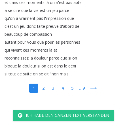
et
dans
ces
moments
là
on
n'est
pas
apte
à
se
dire
que
la
vie
est
un
jeu
parce
qu'on
a
vraiment
pas
l'impression
que
c'est
un
jeu
donc
faite
preuve
d'abord
de
beaucoup
de
compassion
autant
pour
vous
que
pour
les
personnes
qui
vivent
ces
moments
là
et
reconnaissez
la
douleur
parce
que
si
on
bloque
la
douleur
si
on
est
dans
le
déni
si
tout
de
suite
on
se
dit
"
non
mais
1
2
3
4
5
...9
ICH HABE DEN GANZEN TEXT VERSTANDEN