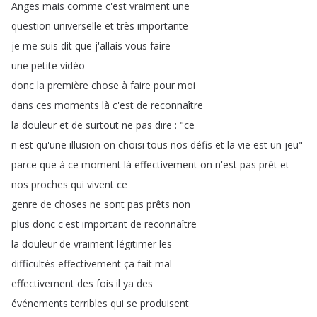
Anges
mais
comme
c'est
vraiment
une
question
universelle
et
très
importante
je
me
suis
dit
que
j'allais
vous
faire
une
petite
vidéo
donc
la
première
chose
à
faire
pour
moi
dans
ces
moments
là
c'est
de
reconnaître
la
douleur
et
de
surtout
ne
pas
dire
: "
ce
n'est
qu'une
illusion
on
choisi
tous
nos
défis
et
la
vie
est
un
jeu
"
parce
que
à
ce
moment
là
effectivement
on
n'est
pas
prêt
et
nos
proches
qui
vivent
ce
genre
de
choses
ne
sont
pas
prêts
non
plus
donc
c'est
important
de
reconnaître
la
douleur
de
vraiment
légitimer
les
difficultés
effectivement
ça
fait
mal
effectivement
des
fois
il
ya
des
événements
terribles
qui
se
produisent