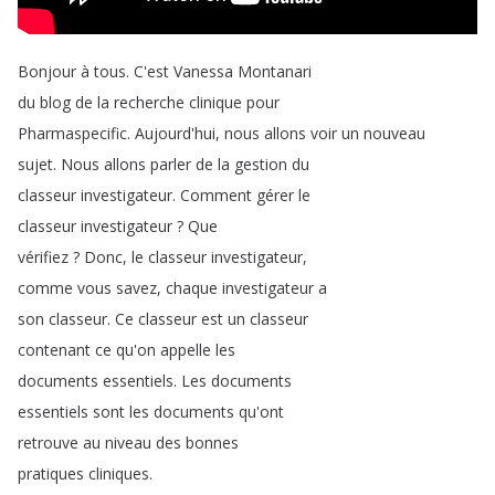
Bonjour
à
tous
.
C'est
Vanessa
Montanari
du
blog
de
la
recherche
clinique
pour
Pharmaspecific
.
Aujourd'hui
,
nous
allons
voir
un
nouveau
sujet
.
Nous
allons
parler
de
la
gestion
du
classeur
investigateur
.
Comment
gérer
le
classeur
investigateur
?
Que
vérifiez
?
Donc
,
le
classeur
investigateur
,
comme
vous
savez
,
chaque
investigateur
a
son
classeur
.
Ce
classeur
est
un
classeur
contenant
ce
qu'on
appelle
les
documents
essentiels
.
Les
documents
essentiels
sont
les
documents
qu'ont
retrouve
au
niveau
des
bonnes
pratiques
cliniques
.