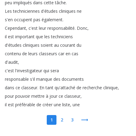
peu
impliqués
dans
cette
tâche
.
Les
techniciennes
d'études
cliniques
ne
s'en
occupent
pas
également
.
Cependant
,
c'est
leur
responsabilité
.
Donc
,
il
est
important
que
les
techniciens
d'études
cliniques
soient
au
courant
du
contenu
de
leurs
classeurs
car
en
cas
d'audit
,
c'est
l'investigateur
qui
sera
responsable
s'il
manque
des
documents
dans
ce
classeur
.
En
tant
qu'attaché
de
recherche
clinique
,
pour
pouvoir
mettre
à
jour
ce
classeur
,
il
est
préférable
de
créer
une
liste
,
une
1
2
3