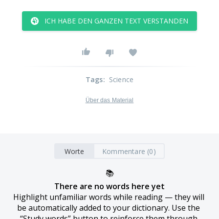
ICH HABE DEN GANZEN TEXT VERSTANDEN
Tags
:
Science
Über das Material
Worte
Kommentare (0)
📚
There are no words here yet
Highlight unfamiliar words while reading — they will 
be automatically added to your dictionary. Use the 
“Study words” button to reinforce them through 