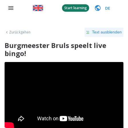
DE
Start learning
Zurückgehen
Text ausblenden
Burgmeester Bruls speelt live
bingo!