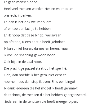
Er
gaan
mensen
dood
.
Heel
veel
mensen
worden
ziek
en
we
moeten
ons
echt
inperken
.
En
dan
is
het
ook
wel
mooi
om
af
en
toe
een
lachje
te
hebben
.
En
ik
hoop
dat
deze
bingo
,
weliswaar
op
afstand
,
u
een
beetje
heeft
geholpen
.
Ik
kan
u
niet
horen
,
dames
en
heren
,
maar
ik
voel
de
spanning
gewoon
hoor
.
Ook
bij
u
in
de
zaal
hoor
.
Die
prachtige
puzzel
staat
op
het
spel
hè
.
Ooh
,
dan
hoefde
ik
het
getal
niet
eens
te
noemen
,
dus
dan
stop
ik
even
.
Er
is
een
bingo
!
Ik
dank
iedereen
die
het
mogelijk
heeft
gemaakt
:
de
technici
,
de
mensen
die
het
hebben
georganiseerd
..
..
iedereen
in
de
tehuizen
die
heeft
meegeholpen
.