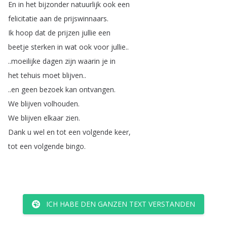
En
in
het
bijzonder
natuurlijk
ook
een
felicitatie
aan
de
prijswinnaars
.
Ik
hoop
dat
de
prijzen
jullie
een
beetje
sterken
in
wat
ook
voor
jullie
..
..
moeilijke
dagen
zijn
waarin
je
in
het
tehuis
moet
blijven
..
..
en
geen
bezoek
kan
ontvangen
.
We
blijven
volhouden
.
We
blijven
elkaar
zien
.
Dank
u
wel
en
tot
een
volgende
keer
,
tot
een
volgende
bingo
.
ICH HABE DEN GANZEN TEXT VERSTANDEN