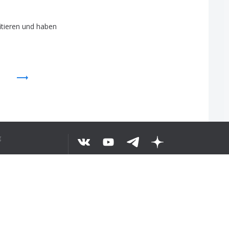
itieren
und
haben
 TEXT VERSTANDEN
g
©
2026