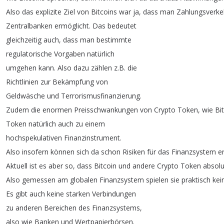
Also
das
explizite
Ziel
von
Bitcoins
war
ja
,
dass
man
Zahlungsverke
Zentralbanken
ermöglicht
.
Das
bedeutet
gleichzeitig
auch
,
dass
man
bestimmte
regulatorische
Vorgaben
natürlich
umgehen
kann
.
Also
dazu
zählen
z
.
B
.
die
Richtlinien
zur
Bekämpfung
von
Geldwäsche
und
Terrorismusfinanzierung
.
Zudem
die
enormen
Preisschwankungen
von
Crypto
Token
,
wie
Bi
Token
natürlich
auch
zu
einem
hochspekulativen
Finanzinstrument
.
Also
insofern
können
sich
da
schon
Risiken
für
das
Finanzsystem
e
Aktuell
ist
es
aber
so
,
dass
Bitcoin
und
andere
Crypto
Token
absolu
Also
gemessen
am
globalen
Finanzsystem
spielen
sie
praktisch
kei
Es
gibt
auch
keine
starken
Verbindungen
zu
anderen
Bereichen
des
Finanzsystems
,
also
wie
Banken
und
Wertpapierbörsen
.