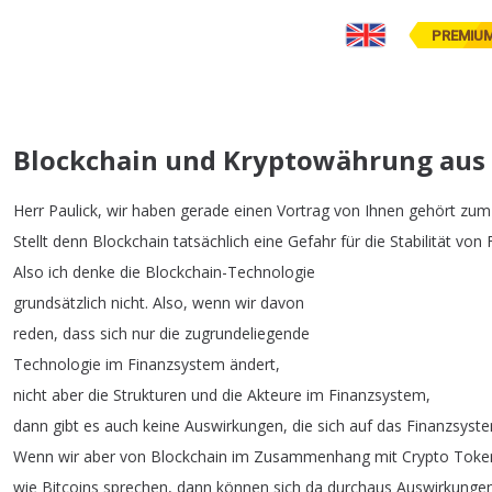
PREMIU
Blockchain und Kryptowährung aus 
Herr
Paulick
,
wir
haben
gerade
einen
Vortrag
von
Ihnen
gehört
zum
Stellt
denn
Blockchain
tatsächlich
eine
Gefahr
für
die
Stabilität
von
Also
ich
denke
die
Blockchain-Technologie
grundsätzlich
nicht
.
Also
,
wenn
wir
davon
reden
,
dass
sich
nur
die
zugrundeliegende
Technologie
im
Finanzsystem
ändert
,
nicht
aber
die
Strukturen
und
die
Akteure
im
Finanzsystem
,
dann
gibt
es
auch
keine
Auswirkungen
,
die
sich
auf
das
Finanzsyst
Wenn
wir
aber
von
Blockchain
im
Zusammenhang
mit
Crypto
Toke
wie
Bitcoins
sprechen
,
dann
können
sich
da
durchaus
Auswirkunge