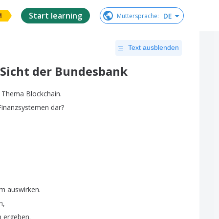
Start learning
DE
Muttersprache
:
M
Text ausblenden
Sicht der Bundesbank
Thema
Blockchain
.
Finanzsystemen
dar
?
em
auswirken
.
n
,
n
ergeben
.