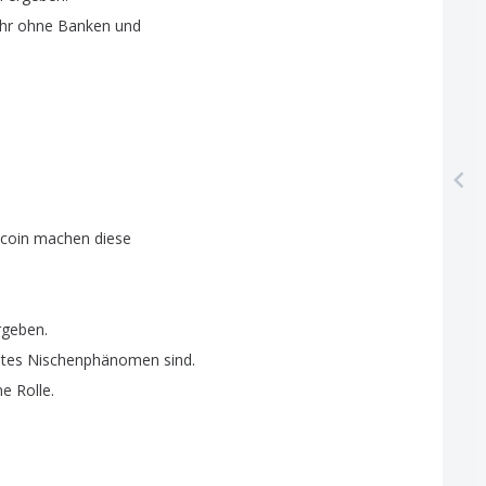
hr
ohne
Banken
und
tcoin
machen
diese
rgeben
.
tes
Nischenphänomen
sind
.
ne
Rolle
.