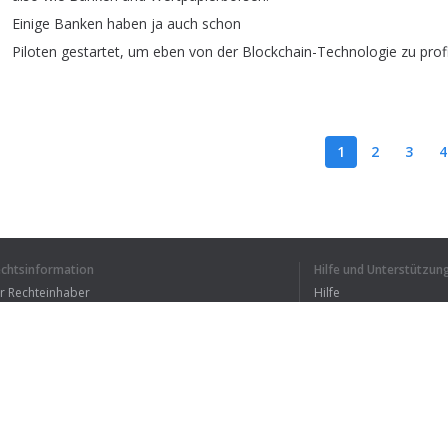
Einige
Banken
haben
ja
auch
schon
Piloten
gestartet
,
um
eben
von
der
Blockchain-Technologie
zu
prof
1
2
3
4
ICH HABE DEN GANZEN
echtsinformation
Hilfe und Unterstützun
ür Rechteinhaber
Hilfe
Bedingungen der Vertraulichkeit
FAQ
erms of Use
Browser-Erweiterung