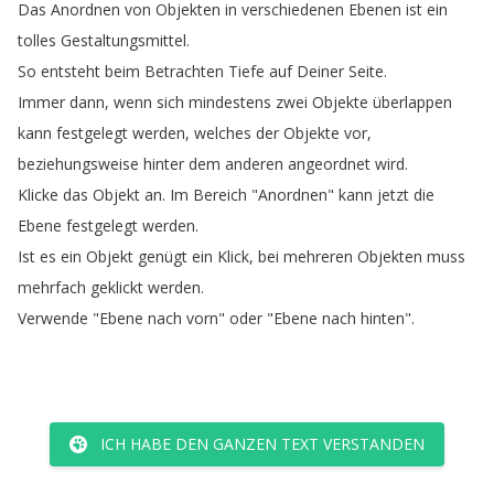
Das
Anordnen
von
Objekten
in
verschiedenen
Ebenen
ist
ein
tolles
Gestaltungsmittel
.
So
entsteht
beim
Betrachten
Tiefe
auf
Deiner
Seite
.
Immer
dann
,
wenn
sich
mindestens
zwei
Objekte
überlappen
kann
festgelegt
werden
,
welches
der
Objekte
vor
,
beziehungsweise
hinter
dem
anderen
angeordnet
wird
.
Klicke
das
Objekt
an
.
Im
Bereich
"
Anordnen
"
kann
jetzt
die
Ebene
festgelegt
werden
.
Ist
es
ein
Objekt
genügt
ein
Klick
,
bei
mehreren
Objekten
muss
mehrfach
geklickt
werden
.
Verwende
"
Ebene
nach
vorn
"
oder
"
Ebene
nach
hinten
".
ICH HABE DEN GANZEN TEXT VERSTANDEN