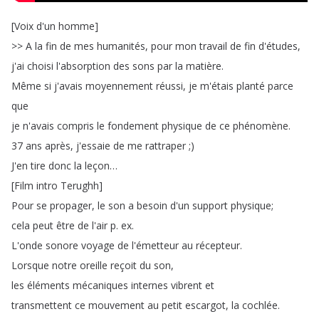
[
Voix
d'un
homme
]
>>
A
la
fin
de
mes
humanités
,
pour
mon
travail
de
fin
d'études
,
j'ai
choisi
l'absorption
des
sons
par
la
matière
.
Même
si
j'avais
moyennement
réussi
,
je
m'étais
planté
parce
que
je
n'avais
compris
le
fondement
physique
de
ce
phénomène
.
37
ans
après
,
j'essaie
de
me
rattraper
;)
J'en
tire
donc
la
leçon
…
[
Film
intro
Terughh
]
Pour
se
propager
,
le
son
a
besoin
d'un
support
physique
;
cela
peut
être
de
l'air
p
.
ex
.
L'onde
sonore
voyage
de
l'émetteur
au
récepteur
.
Lorsque
notre
oreille
reçoit
du
son
,
les
éléments
mécaniques
internes
vibrent
et
transmettent
ce
mouvement
au
petit
escargot
,
la
cochlée
.