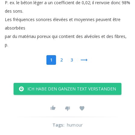
P
.
ex
.
le
béton
léger
a
un
coefficient
de
0,02;
il
renvoie
donc
98%
des
sons
.
Les
fréquences
sonores
élevées
et
moyennes
peuvent
être
absorbées
par
du
matériau
poreux
qui
contient
des
alvéoles
et
des
fibres
,
p
.
1
2
3
ICH HABE DEN GANZEN TEXT VERSTANDEN
Tags
:
humour