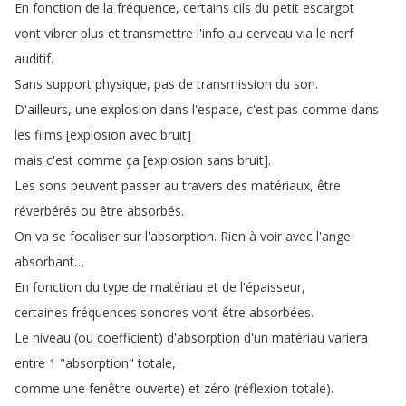
En
fonction
de
la
fréquence
,
certains
cils
du
petit
escargot
vont
vibrer
plus
et
transmettre
l'info
au
cerveau
via
le
nerf
auditif
.
Sans
support
physique
,
pas
de
transmission
du
son
.
D'ailleurs
,
une
explosion
dans
l'espace
,
c'est
pas
comme
dans
les
films
[
explosion
avec
bruit
]
mais
c'est
comme
ça
[
explosion
sans
bruit
].
Les
sons
peuvent
passer
au
travers
des
matériaux
,
être
réverbérés
ou
être
absorbés
.
On
va
se
focaliser
sur
l'absorption
.
Rien
à
voir
avec
l'ange
absorbant
…
En
fonction
du
type
de
matériau
et
de
l'épaisseur
,
certaines
fréquences
sonores
vont
être
absorbées
.
Le
niveau
(
ou
coefficient
)
d'absorption
d'un
matériau
variera
entre
1 "
absorption
"
totale
,
comme
une
fenêtre
ouverte
)
et
zéro
(
réflexion
totale
).