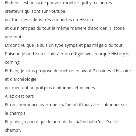
Eh
ben
c'est
aussi
de
pouvoir
montrer
qu'il
y
a
d'autres
créateurs
qui
sont
sur
Youtube
,
qui
font
des
vidéos
très
chouettes
en
Histoire
et
qui
n'ont
pas
du
tout
la
même
manière
d'aborder
l'Histoire
que
moi
.
Et
donc
vu
que
je
suis
un
type
sympa
et
pas
mégalo
du
tout
.
Puisque
je
porte
un
t-shirt
à
mon
effigie
avec
marqué
History
is
coming
.
Et
bien
,
je
vous
propose
de
mettre
en
avant
7
chaînes
d'Histoire
et
d'archéologie
qui
méritent
un
poil
plus
d'abonnés
et
de
vues
.
Allez
c'est
parti
!
Et
on
commence
avec
une
chaîne
où
il
faut
aller
s'abonner
sur
le
champ
!
Et
je
dis
ça
parce
que
le
nom
de
la
chaîne
bah
c'est
"
sur
le
champ
".