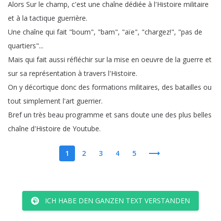
Alors
Sur
le
champ
,
c'est
une
chaîne
dédiée
à
l'Histoire
militaire
et
à
la
tactique
guerrière
.
Une
chaîne
qui
fait
"
boum
", "
bam
", "
aïe
", "
chargez
!
", "
pas
de
quartiers
"...
Mais
qui
fait
aussi
réfléchir
sur
la
mise
en
oeuvre
de
la
guerre
et
sur
sa
représentation
à
travers
l'Histoire
.
On
y
décortique
donc
des
formations
militaires
,
des
batailles
ou
tout
simplement
l'art
guerrier
.
Bref
un
très
beau
programme
et
sans
doute
une
des
plus
belles
chaîne
d'Histoire
de
Youtube
.
1
2
3
4
5
ICH HABE DEN GANZEN TEXT VERSTANDEN