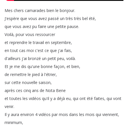
Mes
chers
camarades
bien
le
bonjour
.
J'espère
que
vous
avez
passé
un
très
très
bel
été
,
que
vous
avez
pu
faire
une
petite
pause
.
Voilà
,
pour
vous
ressourcer
et
reprendre
le
travail
en
septembre
,
en
tout
cas
moi
c'est
ce
que
j'ai
fais
,
d'ailleurs
j'ai
bronzé
un
petit
peu
,
voilà
.
Et
je
me
dis
qu'une
bonne
façon
,
et
bien
,
de
remettre
le
pied
à
l'étrier
,
sur
cette
nouvelle
saison
,
après
ces
cinq
ans
de
Nota
Bene
et
toutes
les
vidéos
qu'il
y
a
déjà
eu
,
qui
ont
été
faites
,
qui
vont
venir
.
Il
y
aura
environ
4
vidéos
par
mois
dans
les
mois
qui
viennent
,
minimum
,