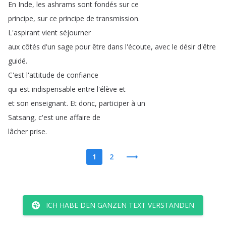
En
Inde
,
les
ashrams
sont
fondés
sur
ce
principe
,
sur
ce
principe
de
transmission
.
L'aspirant
vient
séjourner
aux
côtés
d'un
sage
pour
être
dans
l'écoute
,
avec
le
désir
d'être
guidé
.
C'est
l'attitude
de
confiance
qui
est
indispensable
entre
l'élève
et
et
son
enseignant
.
Et
donc
,
participer
à
un
Satsang
,
c'est
une
affaire
de
lâcher
prise
.
1
2
ICH HABE DEN GANZEN TEXT VERSTANDEN