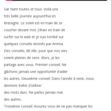
Sat
Nam
toutes
et
tous
.
Voilà
une
très
belle
journée
aujourd'hui
en
Bretagne
.
Le
soleil
est
en
train
de
se
coucher
devant
moi
.
J'étais
en
train
de
surfer
sur
le
web
et
je
suis
tombé
sur
quelques
conseils
donnés
par
Amma
.
Des
conseils
,
dit
elle
,
pour
que
nos
vies
soient
pleines
de
sens
.
Alors
,
je
les
partage
avec
vous
.
Premier
conseil
:
Ne
gâchons
jamais
une
opportunité
d'aider
les
autres
.
Deuxième
conseil
:
Dans
l'année
à
venir
,
nous
devrions
éviter
d'utiliser
des
mots
durs
.
Ne
parlez
jamais
mal
des
autres
.
Troisième
conseil
:
Assurez
vous
de
ne
pas
manquer
les