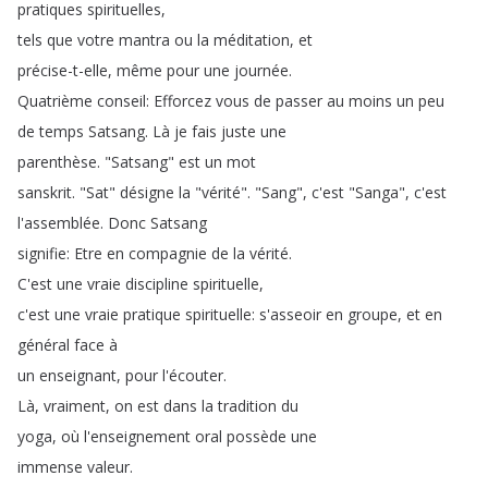
pratiques
spirituelles
,
tels
que
votre
mantra
ou
la
méditation
,
et
précise-t-elle
,
même
pour
une
journée
.
Quatrième
conseil
:
Efforcez
vous
de
passer
au
moins
un
peu
de
temps
Satsang
.
Là
je
fais
juste
une
parenthèse
.
"
Satsang
"
est
un
mot
sanskrit
.
"
Sat
"
désigne
la
"
vérité
".
"
Sang
",
c'est
"
Sanga
",
c'est
l'assemblée
.
Donc
Satsang
signifie
:
Etre
en
compagnie
de
la
vérité
.
C'est
une
vraie
discipline
spirituelle
,
c'est
une
vraie
pratique
spirituelle
:
s'asseoir
en
groupe
,
et
en
général
face
à
un
enseignant
,
pour
l'écouter
.
Là
,
vraiment
,
on
est
dans
la
tradition
du
yoga
,
où
l'enseignement
oral
possède
une
immense
valeur
.