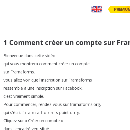
PREMIU
1 Comment créer un compte sur Fr
Bienvenue
dans
cette
vidéo
qui
vous
montrera
comment
créer
un
compte
sur
Framaforms
.
vous
allez
voir
que
l'inscription
sur
Framaforms
ressemble
à
une
inscription
sur
Facebook
,
c'est
vraiment
simple
.
Pour
commencer
,
rendez-vous
sur
framaforms
.
org
,
qui
s'écrit
f-r-a-m-a-f-o-r-m-s
point
o-r-g
.
Cliquez
sur
« Créer
un
compte »
dans
l'encadré
vert
situé