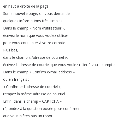
en
haut
à
droite
de
la
page
.
Sur
la
nouvelle
page
,
on
vous
demande
quelques
informations
très
simples
.
Dans
le
champ
« Nom
d'utilisateur »
,
écrivez
le
nom
que
vous
voulez
utiliser
pour
vous
connecter
à
votre
compte
.
Plus
bas
,
dans
le
champ
« Adresse
de
courriel »
,
écrivez
l'adresse
de
courriel
que
vous
voulez
relier
à
votre
compte
.
Dans
le
champ
« Confirm
e-mail
address »
ou
en
français
:
« Confirmer
l'adresse
de
courriel »
,
retapez
la
même
adresse
de
courriel
.
Enfin
,
dans
le
champ
« CAPTCHA »
répondez
à
la
question
posée
pour
confirmer
que
vous
n'êtes
pas
un
robot
.