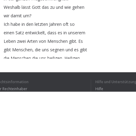
Weshalb
lässt
Gott
das
zu
und
wie
gehen
wir
damit
um
?
Ich
habe
in
den
letzten
Jahren
oft
so
einen
Satz
entwickelt
,
dass
es
in
unserem
Leben
zwei
Arten
von
Menschen
gibt
.
Es
gibt
Menschen
,
die
uns
segnen
und
es
gibt
die
Menschen
die
uns
heiligen
.
Heiligen
heißt
Gott
näher
bringen
.
Also
es
gibt
Menschen
,
die
einfach
eine
Ermutigung
sind
in
echtsinformation
Hilfe und Unterstützun
unserem
Leben
und
gleichzeitig
gibt
es
ür Rechteinhaber
Hilfe
Menschen
,
die
Anlass
sind
dafür
,
Bedingungen der Vertraulichkeit
FAQ
Herausforderung
uns
ganz
Gott
hin
zu
erms of Use
wenden
,
Und
ich
hab
das
dann
oft
auch
mit
einem
Lächeln
gesagt
habe
ich
auch
gemerkt
,
Browser-Erweiterung
dass
die
Zuhörer
so
reagiert
haben
,