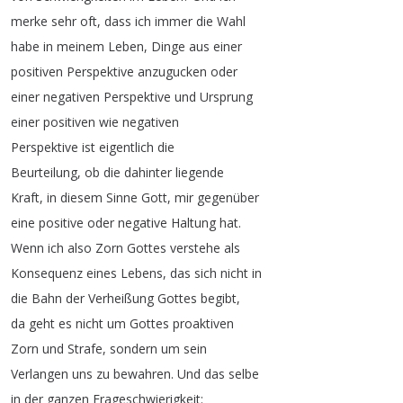
merke
sehr
oft
,
dass
ich
immer
die
Wahl
habe
in
meinem
Leben
,
Dinge
aus
einer
positiven
Perspektive
anzugucken
oder
einer
negativen
Perspektive
und
Ursprung
einer
positiven
wie
negativen
Perspektive
ist
eigentlich
die
Beurteilung
,
ob
die
dahinter
liegende
Kraft
,
in
diesem
Sinne
Gott
,
mir
gegenüber
eine
positive
oder
negative
Haltung
hat
.
Wenn
ich
also
Zorn
Gottes
verstehe
als
Konsequenz
eines
Lebens
,
das
sich
nicht
in
die
Bahn
der
Verheißung
Gottes
begibt
,
da
geht
es
nicht
um
Gottes
proaktiven
Zorn
und
Strafe
,
sondern
um
sein
Verlangen
uns
zu
bewahren
.
Und
das
selbe
in
der
ganzen
Frageschwierigkeit
: