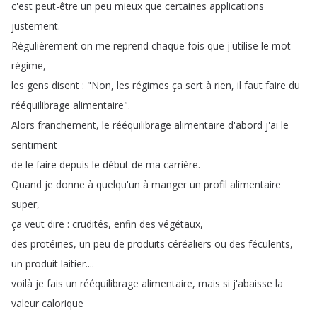
c'est
peut-être
un
peu
mieux
que
certaines
applications
justement
.
Régulièrement
on
me
reprend
chaque
fois
que
j'utilise
le
mot
régime
,
les
gens
disent
: "
Non
,
les
régimes
ça
sert
à
rien
,
il
faut
faire
du
rééquilibrage
alimentaire
".
Alors
franchement
,
le
rééquilibrage
alimentaire
d'abord
j'ai
le
sentiment
de
le
faire
depuis
le
début
de
ma
carrière
.
Quand
je
donne
à
quelqu'un
à
manger
un
profil
alimentaire
super
,
ça
veut
dire
:
crudités
,
enfin
des
végétaux
,
des
protéines
,
un
peu
de
produits
céréaliers
ou
des
féculents
,
un
produit
laitier
....
voilà
je
fais
un
rééquilibrage
alimentaire
,
mais
si
j'abaisse
la
valeur
calorique