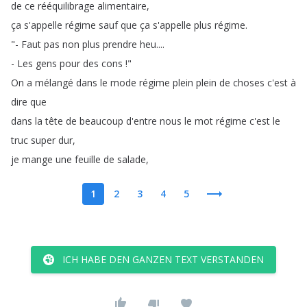
de
ce
rééquilibrage
alimentaire
,
ça
s'appelle
régime
sauf
que
ça
s'appelle
plus
régime
.
"-
Faut
pas
non
plus
prendre
heu
....
-
Les
gens
pour
des
cons
!"
On
a
mélangé
dans
le
mode
régime
plein
plein
de
choses
c'est
à
dire
que
dans
la
tête
de
beaucoup
d'entre
nous
le
mot
régime
c'est
le
truc
super
dur
,
je
mange
une
feuille
de
salade
,
1
2
3
4
5
ICH HABE DEN GANZEN TEXT VERSTANDEN