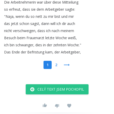
Die
Arbeitnehmerin
war
über
diese
Mitteilung
so
erfreut
,
dass
sie
dem
Arbeitgeber
sagte
:
"
Naja
,
wenn
du
so
nett
zu
mir
bist
und
mir
das
jetzt
schon
sagst
,
dann
will
ich
dir
auch
nicht
verschweigen
,
dass
ich
nach
meinem
Besuch
beim
Frauenarzt
letzte
Woche
weiß
,
ich
bin
schwanger
,
dies
in
der
zehnten
Woche
."
Das
Ende
der
Befristung
kam
,
der
Arbeitgeber
,
1
2
CELÝ TEXT JSEM POCHOPIL