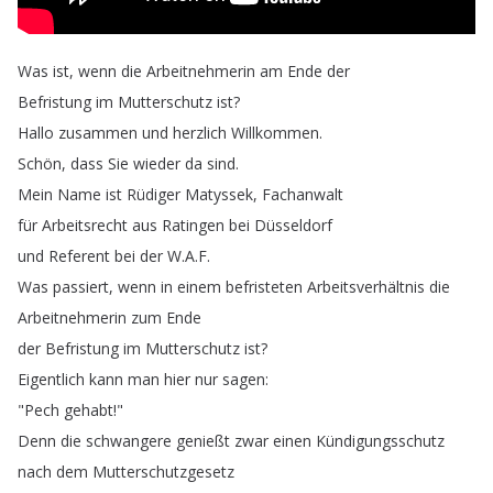
Was
ist
,
wenn
die
Arbeitnehmerin
am
Ende
der
Befristung
im
Mutterschutz
ist
?
Hallo
zusammen
und
herzlich
Willkommen
.
Schön
,
dass
Sie
wieder
da
sind
.
Mein
Name
ist
Rüdiger
Matyssek
,
Fachanwalt
für
Arbeitsrecht
aus
Ratingen
bei
Düsseldorf
und
Referent
bei
der
W
.
A
.
F
.
Was
passiert
,
wenn
in
einem
befristeten
Arbeitsverhältnis
die
Arbeitnehmerin
zum
Ende
der
Befristung
im
Mutterschutz
ist
?
Eigentlich
kann
man
hier
nur
sagen
:
"
Pech
gehabt
!"
Denn
die
schwangere
genießt
zwar
einen
Kündigungsschutz
nach
dem
Mutterschutzgesetz