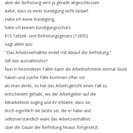
aber
die
Befristung
wird
ja
gerade
abgeschlossen
dafür
,
dass
es
einer
Kündigung
nicht
bedarf
.
Habe
ich
keine
Kündigung
,
habe
ich
keinen
Kündigungsschutz
.
§15
Teilzeit-
und
Befristungsgesetz
(
TzBfG
)
sagt
allein
aus
:
"
Das
Arbeitsverhältnis
endet
mit
Ablauf
der
Befristung
."
Gilt
das
ausnahmslos
?
Nun
in
besonderen
Fällen
kann
die
Arbeitnehmerin
einmal
Glück
haben
und
solche
Fälle
kommen
öfter
vor
als
man
denkt
,
so
hat
das
Arbeitsgericht
einen
Fall
zu
entscheiden
gehabt
,
wo
der
Arbeitgeber
auf
die
Mitarbeiterin
zuging
und
ihr
erklärte
,
dass
sie
doch
eigentlich
die
beste
sei
,
die
er
habe
und
selbstverständlich
wäre
das
Arbeitsverhältnis
über
die
Dauer
der
Befristung
hinaus
fortgesetzt
.