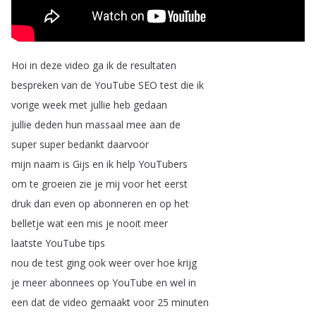
Hoi
in
deze
video
ga
ik
de
resultaten
bespreken
van
de
YouTube
SEO
test
die
ik
vorige
week
met
jullie
heb
gedaan
jullie
deden
hun
massaal
mee
aan
de
super
super
bedankt
daarvoor
mijn
naam
is
Gijs
en
ik
help
YouTubers
om
te
groeien
zie
je
mij
voor
het
eerst
druk
dan
even
op
abonneren
en
op
het
belletje
wat
een
mis
je
nooit
meer
laatste
YouTube
tips
nou
de
test
ging
ook
weer
over
hoe
krijg
je
meer
abonnees
op
YouTube
en
wel
in
een
dat
de
video
gemaakt
voor
25
minuten