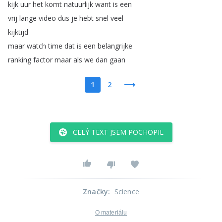
kijk
uur
het
komt
natuurlijk
want
is
een
vrij
lange
video
dus
je
hebt
snel
veel
kijktijd
maar
watch
time
dat
is
een
belangrijke
ranking
factor
maar
als
we
dan
gaan
1
2
CELÝ TEXT JSEM POCHOPIL
Značky
:
Science
O materiálu