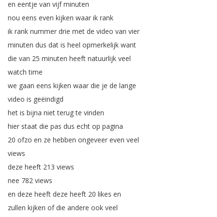
en
eentje
van
vijf
minuten
nou
eens
even
kijken
waar
ik
rank
ik
rank
nummer
drie
met
de
video
van
vier
minuten
dus
dat
is
heel
opmerkelijk
want
die
van
25
minuten
heeft
natuurlijk
veel
watch
time
we
gaan
eens
kijken
waar
die
je
de
lange
video
is
geëindigd
het
is
bijna
niet
terug
te
vinden
hier
staat
die
pas
dus
echt
op
pagina
20
ofzo
en
ze
hebben
ongeveer
even
veel
views
deze
heeft
213
views
nee
782
views
en
deze
heeft
deze
heeft
20
likes
en
zullen
kijken
of
die
andere
ook
veel