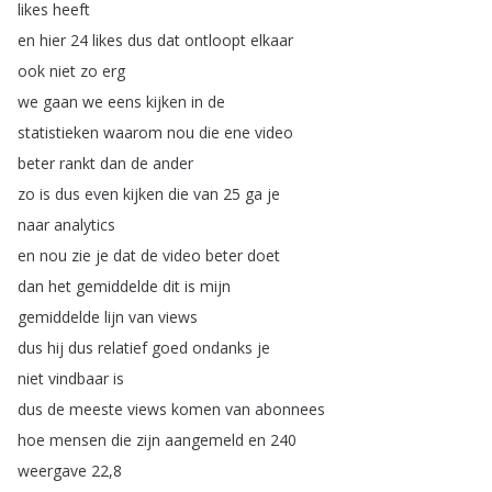
likes
heeft
en
hier
24
likes
dus
dat
ontloopt
elkaar
ook
niet
zo
erg
we
gaan
we
eens
kijken
in
de
statistieken
waarom
nou
die
ene
video
beter
rankt
dan
de
ander
zo
is
dus
even
kijken
die
van
25
ga
je
naar
analytics
en
nou
zie
je
dat
de
video
beter
doet
dan
het
gemiddelde
dit
is
mijn
gemiddelde
lijn
van
views
dus
hij
dus
relatief
goed
ondanks
je
niet
vindbaar
is
dus
de
meeste
views
komen
van
abonnees
hoe
mensen
die
zijn
aangemeld
en
240
weergave
22,8