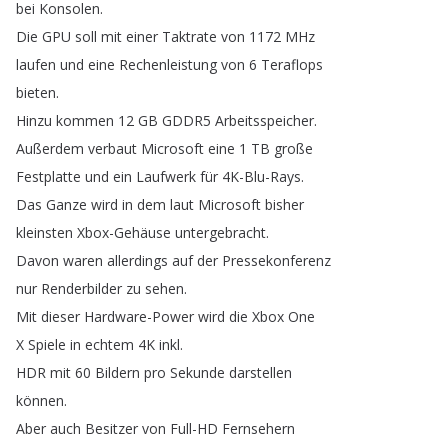
bei
Konsolen
.
Die
GPU
soll
mit
einer
Taktrate
von
1172
MHz
laufen
und
eine
Rechenleistung
von
6
Teraflops
bieten
.
Hinzu
kommen
12
GB
GDDR5
Arbeitsspeicher
.
Außerdem
verbaut
Microsoft
eine
1
TB
große
Festplatte
und
ein
Laufwerk
für
4K-Blu-Rays
.
Das
Ganze
wird
in
dem
laut
Microsoft
bisher
kleinsten
Xbox-Gehäuse
untergebracht
.
Davon
waren
allerdings
auf
der
Pressekonferenz
nur
Renderbilder
zu
sehen
.
Mit
dieser
Hardware-Power
wird
die
Xbox
One
X
Spiele
in
echtem
4K
inkl
.
HDR
mit
60
Bildern
pro
Sekunde
darstellen
können
.
Aber
auch
Besitzer
von
Full-HD
Fernsehern