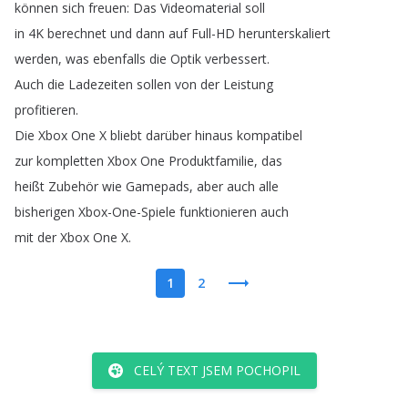
können
sich
freuen
:
Das
Videomaterial
soll
in
4K
berechnet
und
dann
auf
Full-HD
herunterskaliert
werden
,
was
ebenfalls
die
Optik
verbessert
.
Auch
die
Ladezeiten
sollen
von
der
Leistung
profitieren
.
Die
Xbox
One
X
bliebt
darüber
hinaus
kompatibel
zur
kompletten
Xbox
One
Produktfamilie
,
das
heißt
Zubehör
wie
Gamepads
,
aber
auch
alle
bisherigen
Xbox-One-Spiele
funktionieren
auch
mit
der
Xbox
One
X
.
1
2
CELÝ TEXT JSEM POCHOPIL