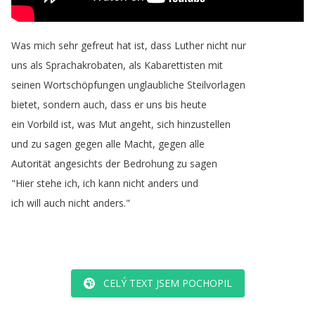
Was
mich
sehr
gefreut
hat
ist
,
dass
Luther
nicht
nur
uns
als
Sprachakrobaten
,
als
Kabarettisten
mit
seinen
Wortschöpfungen
unglaubliche
Steilvorlagen
bietet
,
sondern
auch
,
dass
er
uns
bis
heute
ein
Vorbild
ist
,
was
Mut
angeht
,
sich
hinzustellen
und
zu
sagen
gegen
alle
Macht
,
gegen
alle
Autorität
angesichts
der
Bedrohung
zu
sagen
"
Hier
stehe
ich
,
ich
kann
nicht
anders
und
ich
will
auch
nicht
anders
."
CELÝ TEXT JSEM POCHOPIL