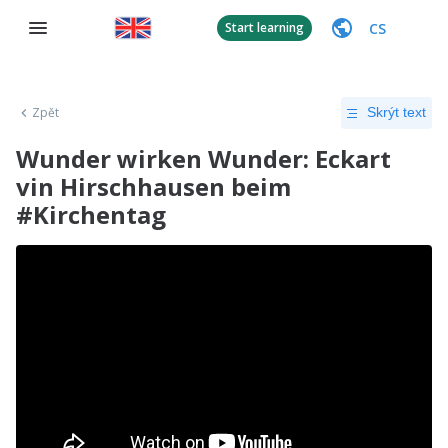
CS
Start learning
Zpět
Skrýt text
Wunder wirken Wunder: Eckart
vin Hirschhausen beim
#Kirchentag