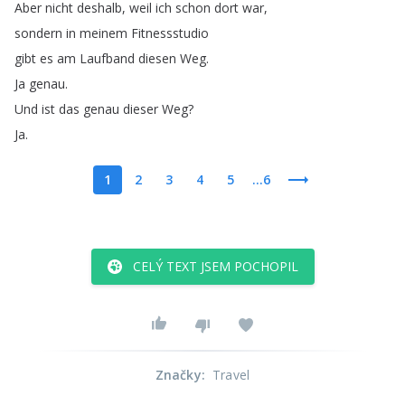
Aber
nicht
deshalb
,
weil
ich
schon
dort
war
,
sondern
in
meinem
Fitnessstudio
gibt
es
am
Laufband
diesen
Weg
.
Ja
genau
.
Und
ist
das
genau
dieser
Weg
?
Ja
.
1
2
3
4
5
...6
CELÝ TEXT JSEM POCHOPIL
Značky
:
Travel