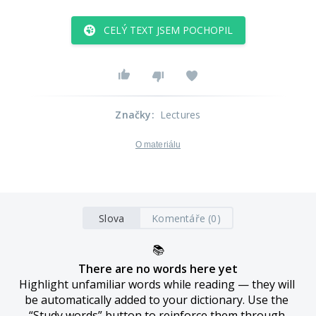
CELÝ TEXT JSEM POCHOPIL
Značky
:
Lectures
O materiálu
Slova
Komentáře (0)
📚
There are no words here yet
Highlight unfamiliar words while reading — they will 
be automatically added to your dictionary. Use the 
“Study words” button to reinforce them through 