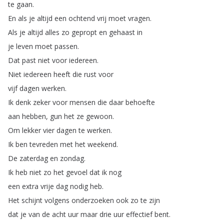
te
gaan
.
En
als
je
altijd
een
ochtend
vrij
moet
vragen
.
Als
je
altijd
alles
zo
gepropt
en
gehaast
in
je
leven
moet
passen
.
Dat
past
niet
voor
iedereen
.
Niet
iedereen
heeft
die
rust
voor
vijf
dagen
werken
.
Ik
denk
zeker
voor
mensen
die
daar
behoefte
aan
hebben
,
gun
het
ze
gewoon
.
Om
lekker
vier
dagen
te
werken
.
Ik
ben
tevreden
met
het
weekend
.
De
zaterdag
en
zondag
.
Ik
heb
niet
zo
het
gevoel
dat
ik
nog
een
extra
vrije
dag
nodig
heb
.
Het
schijnt
volgens
onderzoeken
ook
zo
te
zijn
dat
je
van
de
acht
uur
maar
drie
uur
effectief
bent
.