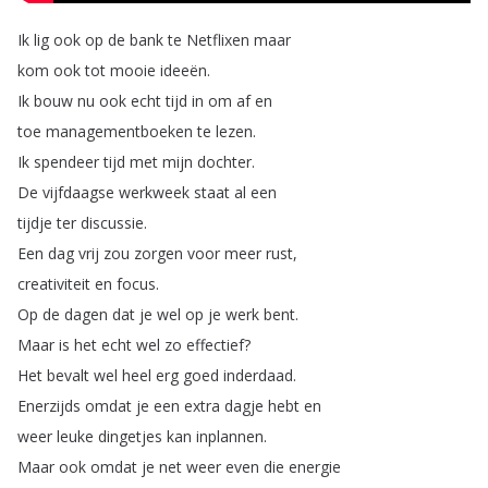
Ik
lig
ook
op
de
bank
te
Netflixen
maar
kom
ook
tot
mooie
ideeën
.
Ik
bouw
nu
ook
echt
tijd
in
om
af
en
toe
managementboeken
te
lezen
.
Ik
spendeer
tijd
met
mijn
dochter
.
De
vijfdaagse
werkweek
staat
al
een
tijdje
ter
discussie
.
Een
dag
vrij
zou
zorgen
voor
meer
rust
,
creativiteit
en
focus
.
Op
de
dagen
dat
je
wel
op
je
werk
bent
.
Maar
is
het
echt
wel
zo
effectief
?
Het
bevalt
wel
heel
erg
goed
inderdaad
.
Enerzijds
omdat
je
een
extra
dagje
hebt
en
weer
leuke
dingetjes
kan
inplannen
.
Maar
ook
omdat
je
net
weer
even
die
energie