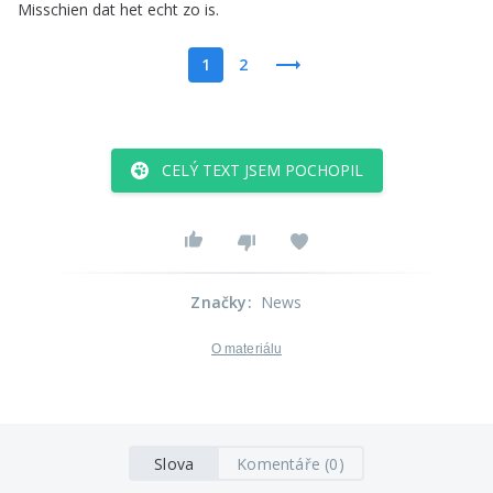
Misschien
dat
het
echt
zo
is
.
1
2
CELÝ TEXT JSEM POCHOPIL
Značky
:
News
O materiálu
Slova
Komentáře (0)