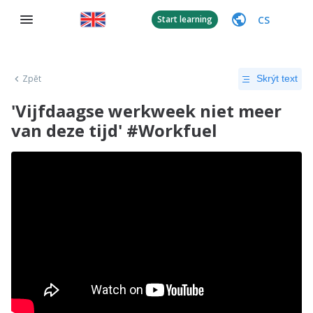
CS
Start learning
Zpět
Skrýt text
'Vijfdaagse werkweek niet meer
van deze tijd' #Workfuel