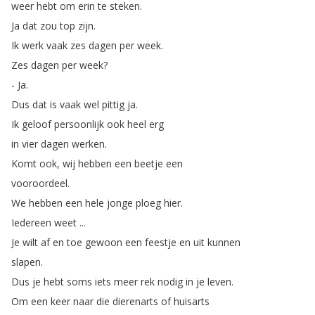
weer
hebt
om
erin
te
steken
.
Ja
dat
zou
top
zijn
.
Ik
werk
vaak
zes
dagen
per
week
.
Zes
dagen
per
week
?
-
Ja
.
Dus
dat
is
vaak
wel
pittig
ja
.
Ik
geloof
persoonlijk
ook
heel
erg
in
vier
dagen
werken
.
Komt
ook
,
wij
hebben
een
beetje
een
vooroordeel
.
We
hebben
een
hele
jonge
ploeg
hier
.
Iedereen
weet
...
Je
wilt
af
en
toe
gewoon
een
feestje
en
uit
kunnen
slapen
.
Dus
je
hebt
soms
iets
meer
rek
nodig
in
je
leven
.
Om
een
keer
naar
die
dierenarts
of
huisarts