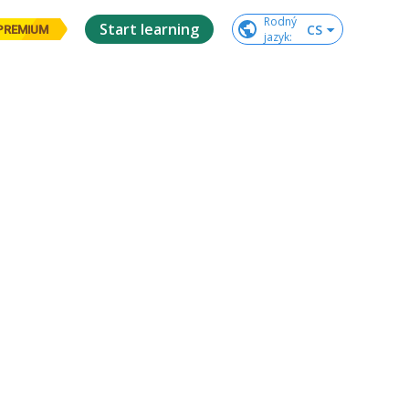
Rodný

Start learning
CS
PREMIUM
jazyk
: