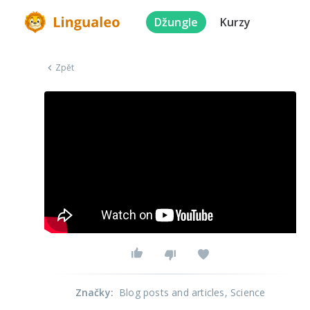
Džungle
Kurzy
Zpět
Značky
:
Blog posts and articles
, Science