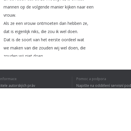
mannen
op
de
volgende
manier
kijken
naar
een
vrouw
.
Als
ze
een
vrouw
ontmoeten
dan
hebben
ze
,
dat
is
eigenlijk
niks
,
die
zou
ik
wel
doen
.
Dat
is
de
soort
van
het
eerste
oordeel
wat
we
maken
van
die
zouden
wij
wel
doen
,
die
zouden
wij
niet
doen
.
En
het
oordeel
maken
we
de
hele
dag
door
.
Terwijl
we
over
straat
lopen
met
iedereen
í informace
Pomoc a podpora
van
een
kassameisje
tot
wat
dan
ook
.
žitele autorských práv
Napište na oddělení servisní po
Ze
kunnen
,
we
kunnen
achter
een
vrouw
lopen
,
y ochrany osobních údajů
FAQ
denken
die
zou
ik
wel
doen
en
dan
voorbijlopen
 of Use
en
denken
oh
nee
vergissing
.
Weet
je
maar
iedere
man
maakt
constant
dat
soort
oordelen
de
hele
dag
door
.
Rozšíření prohlížeče
En
nadat
we
die
schifting
gemaakt
hebben
en