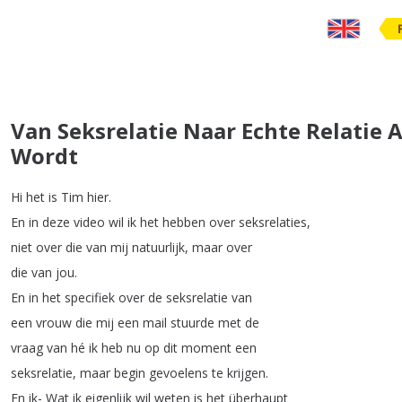
Van Seksrelatie Naar Echte Relatie A
Wordt
Hi
het
is
Tim
hier
.
En
in
deze
video
wil
ik
het
hebben
over
seksrelaties
,
niet
over
die
van
mij
natuurlijk
,
maar
over
die
van
jou
.
En
in
het
specifiek
over
de
seksrelatie
van
een
vrouw
die
mij
een
mail
stuurde
met
de
vraag
van
hé
ik
heb
nu
op
dit
moment
een
seksrelatie
,
maar
begin
gevoelens
te
krijgen
.
En
ik-
Wat
ik
eigenlijk
wil
weten
is
het
überhaupt