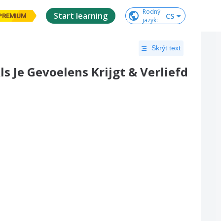
Rodný

Start learning
CS
PREMIUM
jazyk
:
Skrýt text
ls Je Gevoelens Krijgt & Verliefd