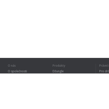
O nás
Produkty
Právn
O společnosti
Džungle
Pro dr
Pro partnery
Procvičování
Zásad
Kontakty
Slovník
Terms
Sitemap