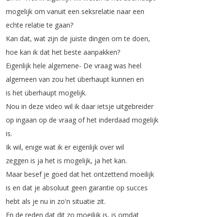
mogelijk
om
vanuit
een
seksrelatie
naar
een
echte
relatie
te
gaan
?
Kan
dat
,
wat
zijn
de
juiste
dingen
om
te
doen
,
hoe
kan
ik
dat
het
beste
aanpakken
?
Eigenlijk
hele
algemene-
De
vraag
was
heel
algemeen
van
zou
het
überhaupt
kunnen
en
is
het
überhaupt
mogelijk
.
Nou
in
deze
video
wil
ik
daar
ietsje
uitgebreider
op
ingaan
op
de
vraag
of
het
inderdaad
mogelijk
is
.
Ik
wil
,
enige
wat
ik
er
eigenlijk
over
wil
zeggen
is
ja
het
is
mogelijk
,
ja
het
kan
.
Maar
besef
je
goed
dat
het
ontzettend
moeilijk
is
en
dat
je
absoluut
geen
garantie
op
succes
hebt
als
je
nu
in
zo'n
situatie
zit
.
En
de
reden
dat
dit
zo
moeilijk
is
,
is
omdat