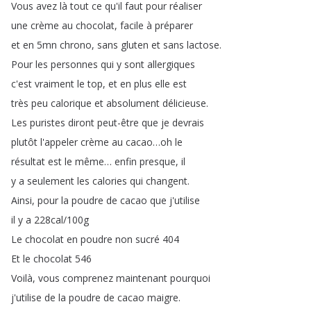
Vous
avez
là
tout
ce
qu'il
faut
pour
réaliser
une
crème
au
chocolat
,
facile
à
préparer
et
en
5mn
chrono
,
sans
gluten
et
sans
lactose
.
Pour
les
personnes
qui
y
sont
allergiques
c'est
vraiment
le
top
,
et
en
plus
elle
est
très
peu
calorique
et
absolument
délicieuse
.
Les
puristes
diront
peut-être
que
je
devrais
plutôt
l'appeler
crème
au
cacao
…
oh
le
résultat
est
le
même
…
enfin
presque
,
il
y
a
seulement
les
calories
qui
changent
.
Ainsi
,
pour
la
poudre
de
cacao
que
j'utilise
il
y
a
228cal
/100g
Le
chocolat
en
poudre
non
sucré
404
Et
le
chocolat
546
Voilà
,
vous
comprenez
maintenant
pourquoi
j'utilise
de
la
poudre
de
cacao
maigre
.