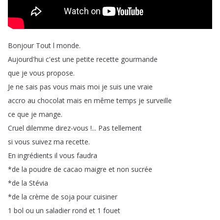
Bonjour
Tout
l
monde
.
Aujourd'hui
c'est
une
petite
recette
gourmande
que
je
vous
propose
.
Je
ne
sais
pas
vous
mais
moi
je
suis
une
vraie
accro
au
chocolat
mais
en
même
temps
je
surveille
ce
que
je
mange
.
Cruel
dilemme
direz-vous
!...
Pas
tellement
si
vous
suivez
ma
recette
.
En
ingrédients
il
vous
faudra
*
de
la
poudre
de
cacao
maigre
et
non
sucrée
*
de
la
Stévia
*
de
la
crème
de
soja
pour
cuisiner
1
bol
ou
un
saladier
rond
et
1
fouet