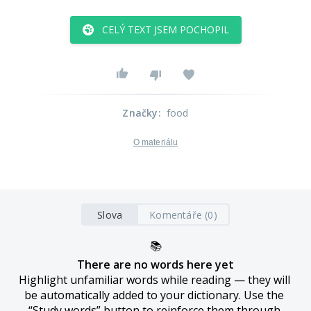
CELÝ TEXT JSEM POCHOPIL
Značky
:
food
O materiálu
Slova
Komentáře (0)
📚
There are no words here yet
Highlight unfamiliar words while reading — they will 
be automatically added to your dictionary. Use the 
“Study words” button to reinforce them through 