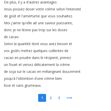
De
plus
,
il
y
a
d'autres
avantages
Vous
pouvez
doser
votre
crème
selon
l'intensité
de
goût
et
l'amertume
que
vous
souhaitez
.
Moi
j'aime
qu'elle
ait
une
saveur
puissante
,
donc
je
ne
lésine
pas
trop
sur
les
doses
de
cacao
.
Selon
la
quantité
dont
vous
avez
besoin
et
vos
goûts
mettez
quelques
cuillerées
de
cacao
en
poudre
dans
le
récipient
,
prenez
un
fouet
et
versez
délicatement
la
crème
de
soja
sur
le
cacao
en
mélangeant
doucement
jusqu'à
l'obtention
d'une
crème
bien
lisse
et
sans
grumeaux
.
1
2
3