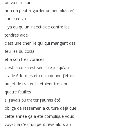
on
va
d'ailleurs
non
on
peut
regarder
un
peu
plus
près
sur
le
colza
il
ya
eu
qu
un
insecticide
contre
les
tendres
aide
c'est
une
chenille
qui
qui
mangent
des
feuilles
du
colza
et
à
son
très
voraces
c'est
le
colza
est
sensible
jusqu'au
stade
6
feuilles
et
colza
quand
j'étais
au
jet
de
traiter
ils
étaient
trois
ou
quatre
feuilles
si
j'avais
pu
traiter
j'aurais
été
obligé
de
ressemer
la
culture
déjà
que
cette
année
ça
a
été
compliqué
vous
voyez
là
c'est
un
petit
rêve
alors
au