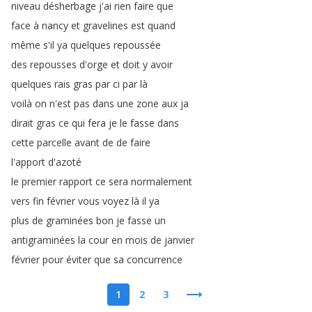
niveau
désherbage
j'ai
rien
faire
que
face
à
nancy
et
gravelines
est
quand
même
s'il
ya
quelques
repoussée
des
repousses
d'orge
et
doit
y
avoir
quelques
rais
gras
par
ci
par
là
voilà
on
n'est
pas
dans
une
zone
aux
ja
dirait
gras
ce
qui
fera
je
le
fasse
dans
cette
parcelle
avant
de
de
faire
l'apport
d'azoté
le
premier
rapport
ce
sera
normalement
vers
fin
février
vous
voyez
là
il
ya
plus
de
graminées
bon
je
fasse
un
antigraminées
la
cour
en
mois
de
janvier
février
pour
éviter
que
sa
concurrence
1
2
3