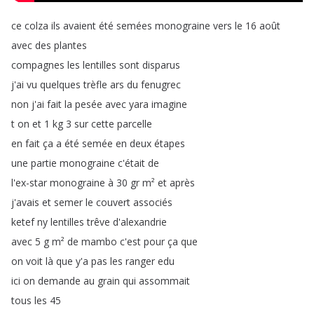
ce
colza
ils
avaient
été
semées
monograine
vers
le
16
août
avec
des
plantes
compagnes
les
lentilles
sont
disparus
j'ai
vu
quelques
trèfle
ars
du
fenugrec
non
j'ai
fait
la
pesée
avec
yara
imagine
t
on
et
1
kg
3
sur
cette
parcelle
en
fait
ça
a
été
semée
en
deux
étapes
une
partie
monograine
c'était
de
l'ex-star
monograine
à
30
gr
m²
et
après
j'avais
et
semer
le
couvert
associés
ketef
ny
lentilles
trêve
d'alexandrie
avec
5
g
m²
de
mambo
c'est
pour
ça
que
on
voit
là
que
y'a
pas
les
ranger
edu
ici
on
demande
au
grain
qui
assommait
tous
les
45