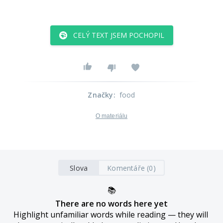
CELÝ TEXT JSEM POCHOPIL
Značky
:
food
O materiálu
Slova
Komentáře (0)
📚
There are no words here yet
Highlight unfamiliar words while reading — they will 