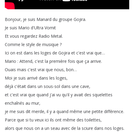
Bonjour
,
je
suis
Manard
du
groupe
Gojira
.
Je
suis
Mario
d'Ultra
Vomit
Et
vous
regardez
Radio
Metal
.
Comme
le
style
de
musique
?
Ici
on
est
dans
les
loges
de
Gojira
et
c'est
vrai
que
…
Mario
:
Attend
,
c'est
la
première
fois
que
ça
arrive
.
Ouais
mais
c'est
vrai
que
nous
,
bon
…
Moi
je
suis
arrivé
dans
les
loges
,
déjà
c'était
dans
un
sous-sol
dans
une
cave
,
et
c'est
vrai
que
quand
j'ai
vu
qu'il
y
avait
des
squelettes
enchaînés
au
mur
,
je
me
suis
dit
merde
,
il
y
a
quand
même
une
petite
différence
.
Parce
que
si
tu
veux
ici
ils
ont
même
des
toilettes
,
alors
que
nous
on
a
un
seau
avec
de
la
sciure
dans
nos
loges
.