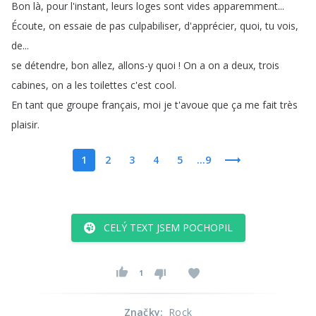
Bon
là
,
pour
l'instant
,
leurs
loges
sont
vides
apparemment
...
Écoute
,
on
essaie
de
pas
culpabiliser
,
d'apprécier
,
quoi
,
tu
vois
,
de
...
se
détendre
,
bon
allez
,
allons-y
quoi
!
On
a
on
a
deux
,
trois
cabines
,
on
a
les
toilettes
c'est
cool
.
En
tant
que
groupe
français
,
moi
je
t'avoue
que
ça
me
fait
très
plaisir
.
1
2
3
4
5
...9
CELÝ TEXT JSEM POCHOPIL
1
Značky
:
Rock