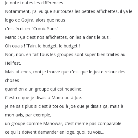
Je
note
toutes
les
différences
.
Notamment
,
j'ai
vu
que
sur
toutes
les
petites
affichettes
,
il
ya
le
logo
de
Gojira
,
alors
que
nous
c'est
écrit
en
"
Comic
Sans
".
Mario
:
Ça
c'est
nos
affichettes
,
on
les
a
dans
le
bus
...
Oh
ouais
!
'Tain
,
le
budget
,
le
budget
!
Non
,
non
,
en
fait
tous
les
groupes
sont
super
bien
traités
au
Hellfest
.
Mais
attends
,
moi
je
trouve
que
c'est
que
le
juste
retour
des
choses
quand
on
a
un
groupe
qui
est
headline
.
C'est
ce
que
je
disais
à
Mario
ou
à
Joe
.
Je
ne
sais
plus
si
c'est
à
toi
ou
à
Joe
que
je
disais
ça
,
mais
à
mon
avis
,
par
exemple
,
un
groupe
comme
Manowar
,
c'est
même
pas
comparable
ce
qu'ils
doivent
demander
en
loge
,
quoi
,
tu
vois
...