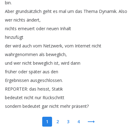
bin
.
Aber
grundsätzlich
geht
es
mal
um
das
Thema
Dynamik
.
Also
wer
nichts
ändert
,
nichts
erneuert
oder
neuen
Inhalt
hinzufügt
der
wird
auch
vom
Netzwerk
,
vom
Internet
nicht
wahrgenommen
als
beweglich
,
und
wer
nicht
beweglich
ist
,
wird
dann
früher
oder
später
aus
den
Ergebnissen
ausgeschlossen
.
REPORTER
:
das
heisst
,
Statik
bedeutet
nicht
nur
Rückschritt
sondern
bedeutet
gar
nicht
mehr
präsent
?
1
2
3
4