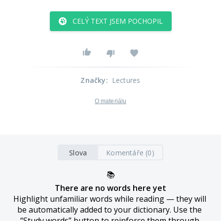
CELÝ TEXT JSEM POCHOPIL
Značky
:
Lectures
O materiálu
Slova
Komentáře (0)
📚
There are no words here yet
Highlight unfamiliar words while reading — they will 
be automatically added to your dictionary. Use the 
“Study words” button to reinforce them through 