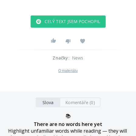
CELÝ TEXT JSEM POCHOPIL
Značky
:
News
O materiálu
Slova
Komentáře (0)
📚
There are no words here yet
Highlight unfamiliar words while reading — they will 