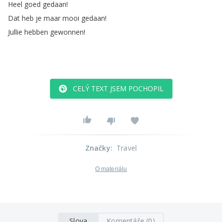
Heel
goed
gedaan
!
Dat
heb
je
maar
mooi
gedaan
!
Jullie
hebben
gewonnen
!
CELÝ TEXT JSEM POCHOPIL
Značky
:
Travel
O materiálu
Slova
Komentáře (0)