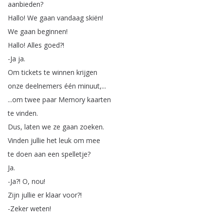
aanbieden
?
Hallo
!
We
gaan
vandaag
skiën
!
We
gaan
beginnen
!
Hallo
!
Alles
goed
?!
-Ja
ja
.
Om
tickets
te
winnen
krijgen
onze
deelnemers
één
minuut
,...
...
om
twee
paar
Memory
kaarten
te
vinden
.
Dus
,
laten
we
ze
gaan
zoeken
.
Vinden
jullie
het
leuk
om
mee
te
doen
aan
een
spelletje
?
Ja
.
-Ja
?!
O
,
nou
!
Zijn
jullie
er
klaar
voor
?!
-Zeker
weten
!