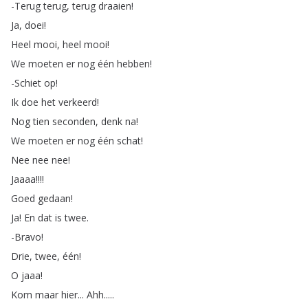
-Terug
terug
,
terug
draaien
!
Ja
,
doei
!
Heel
mooi
,
heel
mooi
!
We
moeten
er
nog
één
hebben
!
-Schiet
op
!
Ik
doe
het
verkeerd
!
Nog
tien
seconden
,
denk
na
!
We
moeten
er
nog
één
schat
!
Nee
nee
nee
!
Jaaaa
!!!!
Goed
gedaan
!
Ja
!
En
dat
is
twee
.
-Bravo
!
Drie
,
twee
,
één
!
O
jaaa
!
Kom
maar
hier
...
Ahh
.....