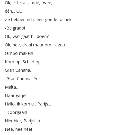
Ok
,
ik
tel
af
,...
drie
,
twee
,
één
,..
GO
!!
Ze
hebben
echt
een
goede
tactiek
.
-Belgrado
!
Ok
,
wat
gaat
hij
doen
?
Ok
,
nee
,
draai
maar
om
.
Ik
zou
tempo
maken
!
Kom
op
!
Schiet
op
!
Gran
Canaria
.
-Gran
Canaria
!
Yes
!
Malta
...
Daar
ga
je
!
Hallo
,
ik
kom
uit
Parijs
...
-Doorgaan
!
Hier
hier
,
Parijs
!
Ja
.
Nee
,
nee
nee
!