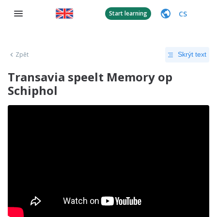
CS
Start learning
Zpět
Skrýt text
Transavia speelt Memory op
Schiphol