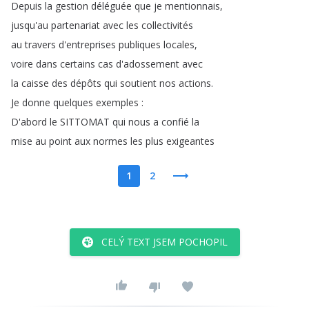
Depuis
la
gestion
déléguée
que
je
mentionnais
,
jusqu'au
partenariat
avec
les
collectivités
au
travers
d'entreprises
publiques
locales
,
voire
dans
certains
cas
d'adossement
avec
la
caisse
des
dépôts
qui
soutient
nos
actions
.
Je
donne
quelques
exemples
:
D'abord
le
SITTOMAT
qui
nous
a
confié
la
mise
au
point
aux
normes
les
plus
exigeantes
1
2
CELÝ TEXT JSEM POCHOPIL