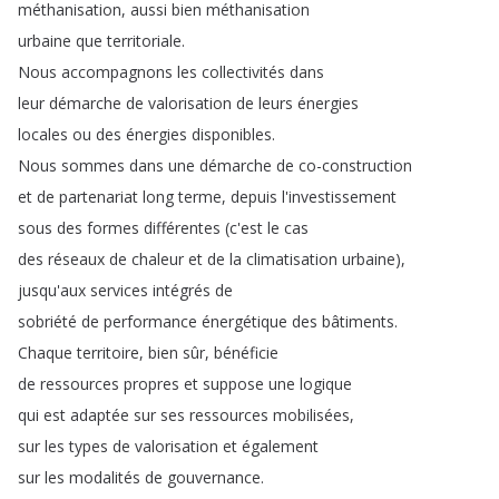
méthanisation
,
aussi
bien
méthanisation
urbaine
que
territoriale
.
Nous
accompagnons
les
collectivités
dans
leur
démarche
de
valorisation
de
leurs
énergies
locales
ou
des
énergies
disponibles
.
Nous
sommes
dans
une
démarche
de
co-construction
et
de
partenariat
long
terme
,
depuis
l'investissement
sous
des
formes
différentes
(
c'est
le
cas
des
réseaux
de
chaleur
et
de
la
climatisation
urbaine
),
jusqu'aux
services
intégrés
de
sobriété
de
performance
énergétique
des
bâtiments
.
Chaque
territoire
,
bien
sûr
,
bénéficie
de
ressources
propres
et
suppose
une
logique
qui
est
adaptée
sur
ses
ressources
mobilisées
,
sur
les
types
de
valorisation
et
également
sur
les
modalités
de
gouvernance
.